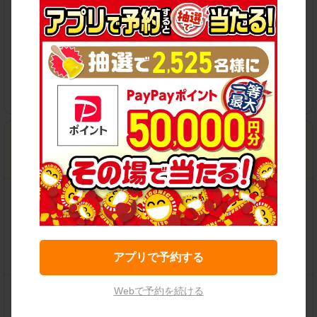
各種サービス
堺浜寺南店
住所：
堺市西区浜寺南町3-3-5
地図
営業時間：
08:00-20:00
この店舗で予約する
アプリで予約する
保有車両クラス
Webで予約を続ける