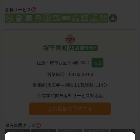
各種サービス
堺平岡町店
住所：
堺市西区平岡町36-1
地図
営業時間：
08:00-20:00
阪和線(天王寺～和歌山)
/
鳳駅
徒歩
14
分
営業時間外返却サービス対応店
この店舗で予約する
保有車両クラス