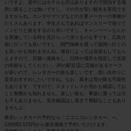
いですよ。道中にはホテルも沢山ありますので宿泊する場
所に困ることは無いですし、その方が安い観光を実現でき
ますからね。ホンダやマツダなどの主要メーカーの車種が
たくさんあります。学生さんであればマンスリーで借りて
ノンビリと旅をするのも良いですし、キャンペーンなんか
を実施している時を見計らって借りるのも手です。広島方
面に行っても良いですし、関門海峡を渡って福岡へ行くの
も良いかも知れませんね。場合によっては送迎もしてもら
えますので、店舗へ連絡をし、日時や場所を指定して送迎
の依頼をしてください。JRの駅近辺に店舗があるケース
が多いので、レンタカーの旅も楽しいです。思い出作りに
是非おすすめしたいですね。なお、真冬は雪が降る可能性
もあります。ですので、スタッドレスか否かも確認してお
くと無難かも知れません。楽しい旅も、事故に遭っては元
も子もありません。安全確認はし過ぎて無駄なこともあり
ませんよ。
格安レンタカーの予約なら「ニコニコレンタカー」へ。
12時間2,525円から激安価格で予約いただけます。