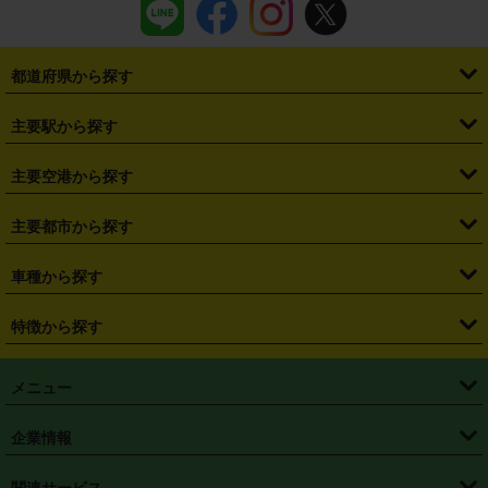
都道府県から探す
・
北海道
・
青森県
・
岩手県
・
宮城県
・
秋田県
・
山形県
主要駅から探す
・
福島県
・
東京都
・
神奈川県
・
埼玉県
・
千葉県
・
茨城県
・
札幌駅
・
仙台駅
・
新宿駅
・
池袋駅
・
渋谷駅
・
東京駅
主要空港から探す
・
栃木県
・
群馬県
・
山梨県
・
愛知県
・
静岡県
・
岐阜県
・
横浜駅
・
川崎駅
・
大宮駅
・
西船橋駅
・
柏駅
・
名古屋駅
・
新千歳空港
・
仙台空港
主要都市から探す
・
長野県
・
新潟県
・
富山県
・
石川県
・
福井県
・
大阪府
・
大阪駅
・
難波駅
・
三宮駅
・
京都駅
・
広島駅
・
博多駅
・
成田空港
・
羽田空港
・
兵庫県
・
京都府
・
滋賀県
・
和歌山県
・
奈良県
・
三重県
・
札幌市
・
仙台市
車種から探す
・
熊本駅
・
那覇空港駅
・
中部国際空港セントレア
・
関西国際空港
・
鳥取県
・
島根県
・
岡山県
・
広島県
・
山口県
・
徳島県
・
千葉市
・
さいたま市
・
軽自動車
・
コンパクトカー
・
ステーションワゴン・セダン
特徴から探す
・
大阪国際空港（伊丹空港）
・
神戸空港
・
香川県
・
愛媛県
・
高知県
・
福岡県
・
佐賀県
・
長崎県
・
横浜市
・
川崎市
・
ミニバン・ワンボックス
・
高級ミニバン・ワンボックス
・
SUV
・
岡山空港
・
徳島空港
・
ハイブリッド
・
宅配レンタカー
・
ETCカードレンタル
・
熊本県
・
大分県
・
宮崎県
・
鹿児島県
・
沖縄県
・
相模原市
・
新潟市
メニュー
・
軽トラック・商用バン
・
福岡空港
・
鹿児島空港
・
長期レンタル
・
深夜時間帯レンタル
・
免責補償プラス
・
静岡市
・
浜松市
・
・
トラック・バン
トップページ
・
はじめての方へ
・
ご利用案内
(タウンエースバン、ライトエースバン等)
企業情報
・
那覇空港
・
パーフェクト補償
・
スタッドレスタイヤ
・
直前予約
・
名古屋市
・
京都市
・
・
トラック・バン
ベストレート保証
・
予約から返却まで
・
・
店舗オリジナル
利用シーン別ガイ
(ハイエースバン・キャラバン等)
・
・
ニコパス(アプリ)
会社概要
・
ニュース
・
国際運転免許証
・
フランチャイズ募集
・
営業時間外返却サービス
・
個人情報保護