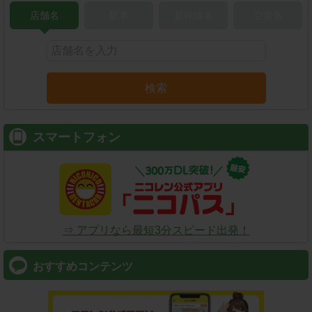
店舗名
駅名
新幹線名
空港名
検索
スマートフォン
⇒ アプリなら最短3分スピード出発！
おすすめコンテンツ