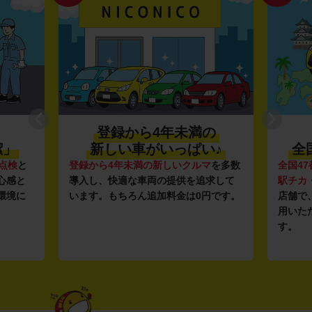
登録から4年未満の
潔」
新しい車がいっぱい♪
全
点検
と
登録から4年未満の新しいクルマ
を多数
全国47
心感と
導入し、快適な車両の提供を追求して
駅チカ
環境に
います。もちろん追加料金は0円です。
店舗で
用いた
す。