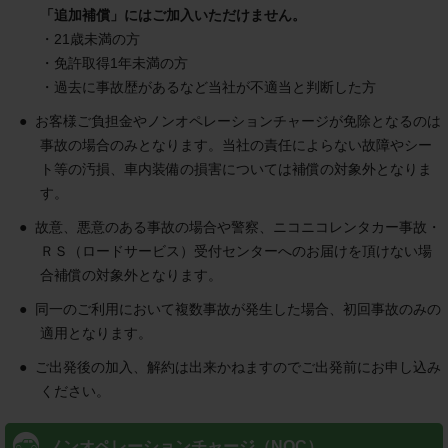
「追加補償」にはご加入いただけません。
・
21歳未満の方
・
免許取得1年未満の方
・
過去に事故歴があるなど当社が不適当と判断した方
お客様ご負担金やノンオペレーションチャージが免除となるのは
事故の場合のみとなります。当社の責任によらない故障やシー
ト等の汚損、車内装備の損害については補償の対象外となりま
す。
故意、悪意のある事故の場合や警察、ニコニコレンタカー事故・
ＲＳ（ロードサービス）受付センターへのお届けを頂けない場
合補償の対象外となります。
同一のご利用において複数事故が発生した場合、初回事故のみの
適用となります。
ご出発後の加入、解約は出来かねますのでご出発前にお申し込み
ください。
ノンオペレーションチャージ（NOC）