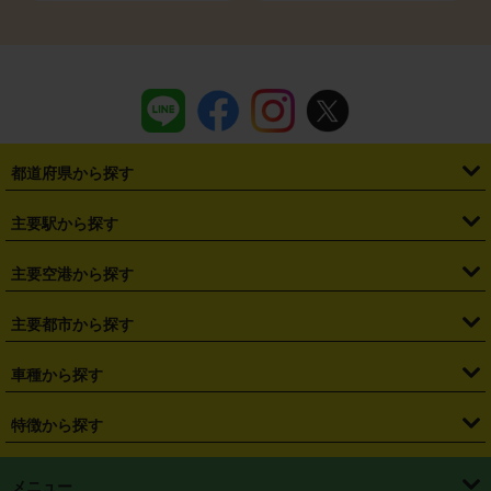
都道府県から探す
・
北海道
・
青森県
・
岩手県
・
宮城県
・
秋田県
・
山形県
主要駅から探す
・
福島県
・
東京都
・
神奈川県
・
埼玉県
・
千葉県
・
茨城県
・
札幌駅
・
仙台駅
・
新宿駅
・
池袋駅
・
渋谷駅
・
東京駅
主要空港から探す
・
栃木県
・
群馬県
・
山梨県
・
愛知県
・
静岡県
・
岐阜県
・
横浜駅
・
川崎駅
・
大宮駅
・
西船橋駅
・
柏駅
・
名古屋駅
・
新千歳空港
・
仙台空港
主要都市から探す
・
長野県
・
新潟県
・
富山県
・
石川県
・
福井県
・
大阪府
・
大阪駅
・
難波駅
・
三宮駅
・
京都駅
・
広島駅
・
博多駅
・
成田空港
・
羽田空港
・
兵庫県
・
京都府
・
滋賀県
・
和歌山県
・
奈良県
・
三重県
・
札幌市
・
仙台市
車種から探す
・
熊本駅
・
那覇空港駅
・
中部国際空港セントレア
・
関西国際空港
・
鳥取県
・
島根県
・
岡山県
・
広島県
・
山口県
・
徳島県
・
千葉市
・
さいたま市
・
軽自動車
・
コンパクトカー
・
ステーションワゴン・セダン
特徴から探す
・
大阪国際空港（伊丹空港）
・
神戸空港
・
香川県
・
愛媛県
・
高知県
・
福岡県
・
佐賀県
・
長崎県
・
横浜市
・
川崎市
・
ミニバン・ワンボックス
・
高級ミニバン・ワンボックス
・
SUV
・
岡山空港
・
徳島空港
・
ハイブリッド
・
宅配レンタカー
・
ETCカードレンタル
・
熊本県
・
大分県
・
宮崎県
・
鹿児島県
・
沖縄県
・
相模原市
・
新潟市
メニュー
・
軽トラック・商用バン