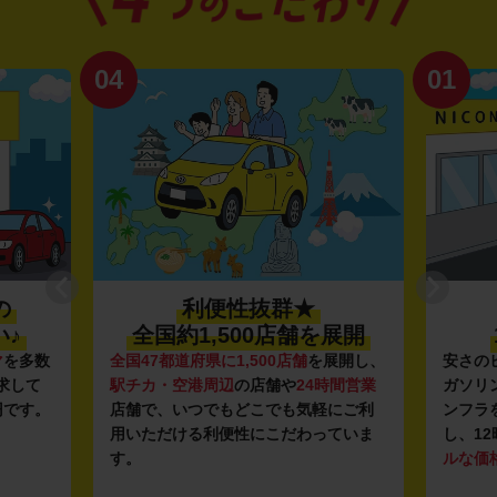
04
01
の
利便性抜群★
♪
全国約1,500店舗を展開
マ
を多数
全国47都道府県に1,500店舗
を展開し、
安さの
求して
駅チカ・空港周辺
の店舗や
24時間営業
ガソリ
円です。
店舗で、いつでもどこでも気軽にご利
ンフラ
用いただける利便性にこだわっていま
し、12
す。
ルな価