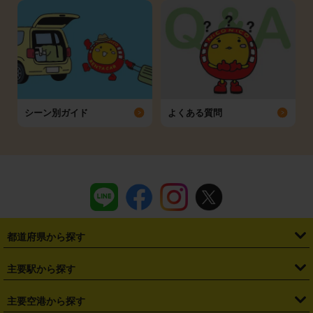
シーン別ガイド
よくある質問
都道府県から探す
・
北海道
・
青森県
・
岩手県
・
宮城県
・
秋田県
・
山形県
主要駅から探す
・
福島県
・
東京都
・
神奈川県
・
埼玉県
・
千葉県
・
茨城県
・
札幌駅
・
仙台駅
・
新宿駅
・
池袋駅
・
渋谷駅
・
東京駅
主要空港から探す
・
栃木県
・
群馬県
・
山梨県
・
愛知県
・
静岡県
・
岐阜県