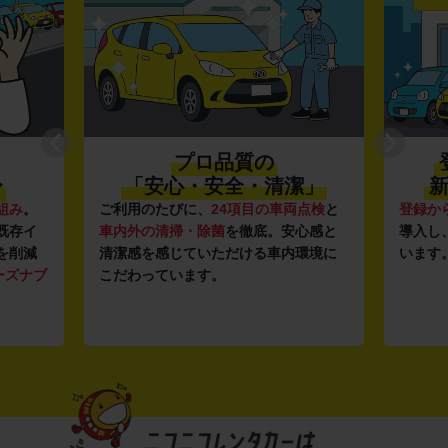
プロ品質の
〜
「安心・安全・清潔」
新
組み
。
ご利用のたびに、
24項目の車両点検
と
登録か
既存イ
車内外の清掃・除菌
を徹底。安心感と
導入し
を削減
清潔感を感じていただける車内環境に
います
ーズナブ
こだわっています。