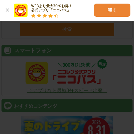
WEBより最大30％お得！

開く
公式アプリ「ニコパス」
検索
スマートフォン
⇒ アプリなら最短3分スピード出発！
おすすめコンテンツ