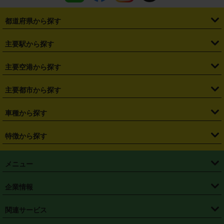
都道府県から探す
・
北海道
・
青森県
・
岩手県
・
宮城県
・
秋田県
・
山形県
主要駅から探す
・
福島県
・
東京都
・
神奈川県
・
埼玉県
・
千葉県
・
茨城県
・
札幌駅
・
仙台駅
・
新宿駅
・
池袋駅
・
渋谷駅
・
東京駅
主要空港から探す
・
栃木県
・
群馬県
・
山梨県
・
愛知県
・
静岡県
・
岐阜県
・
横浜駅
・
川崎駅
・
大宮駅
・
西船橋駅
・
柏駅
・
名古屋駅
・
新千歳空港
・
仙台空港
主要都市から探す
・
長野県
・
新潟県
・
富山県
・
石川県
・
福井県
・
大阪府
・
大阪駅
・
難波駅
・
三宮駅
・
京都駅
・
広島駅
・
博多駅
・
成田空港
・
羽田空港
・
兵庫県
・
京都府
・
滋賀県
・
和歌山県
・
奈良県
・
三重県
・
札幌市
・
仙台市
車種から探す
・
熊本駅
・
那覇空港駅
・
中部国際空港セントレア
・
関西国際空港
・
鳥取県
・
島根県
・
岡山県
・
広島県
・
山口県
・
徳島県
・
千葉市
・
さいたま市
・
軽自動車
・
コンパクトカー
・
ステーションワゴン・セダン
特徴から探す
・
大阪国際空港（伊丹空港）
・
神戸空港
・
香川県
・
愛媛県
・
高知県
・
福岡県
・
佐賀県
・
長崎県
・
横浜市
・
川崎市
・
ミニバン・ワンボックス
・
高級ミニバン・ワンボックス
・
SUV
・
岡山空港
・
徳島空港
・
ハイブリッド
・
宅配レンタカー
・
ETCカードレンタル
・
熊本県
・
大分県
・
宮崎県
・
鹿児島県
・
沖縄県
・
相模原市
・
新潟市
メニュー
・
軽トラック・商用バン
・
福岡空港
・
鹿児島空港
・
長期レンタル
・
深夜時間帯レンタル
・
免責補償プラス
・
静岡市
・
浜松市
・
・
トラック・バン
トップページ
・
はじめての方へ
・
ご利用案内
(タウンエースバン、ライトエースバン等)
企業情報
・
那覇空港
・
パーフェクト補償
・
スタッドレスタイヤ
・
直前予約
・
名古屋市
・
京都市
・
・
トラック・バン
ベストレート保証
・
予約から返却まで
・
・
店舗オリジナル
利用シーン別ガイ
(ハイエースバン・キャラバン等)
・
・
ニコパス(アプリ)
会社概要
・
ニュース
・
国際運転免許証
・
フランチャイズ募集
・
営業時間外返却サービス
・
個人情報保護
関連サービス
・
大阪市
・
堺市
ド
・
・
レッカー搬送サービス
カスタマーハラスメントに対する基本方針