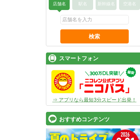
店舗名
駅名
新幹線名
空港名
検索
スマートフォン
⇒ アプリなら最短3分スピード出発！
おすすめコンテンツ