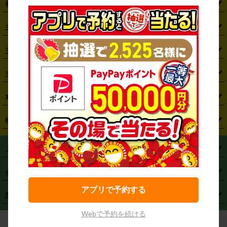
都道府県から探す
・
北海道
・
青森県
・
岩手県
・
宮城県
・
秋田県
・
山形県
主要駅から探す
・
福島県
・
東京都
・
神奈川県
・
埼玉県
・
千葉県
・
茨城県
・
札幌駅
・
仙台駅
・
新宿駅
・
池袋駅
・
渋谷駅
・
東京駅
主要空港から探す
・
栃木県
・
群馬県
・
山梨県
・
愛知県
・
静岡県
・
岐阜県
・
横浜駅
・
川崎駅
・
大宮駅
・
西船橋駅
・
柏駅
・
名古屋駅
・
新千歳空港
・
仙台空港
主要都市から探す
・
長野県
・
新潟県
・
富山県
・
石川県
・
福井県
・
大阪府
・
大阪駅
・
難波駅
・
三宮駅
・
京都駅
・
広島駅
・
博多駅
・
成田空港
・
羽田空港
・
兵庫県
・
京都府
・
滋賀県
・
和歌山県
・
奈良県
・
三重県
・
札幌市
・
仙台市
車種から探す
・
熊本駅
・
那覇空港駅
・
中部国際空港セントレア
・
関西国際空港
・
鳥取県
・
島根県
・
岡山県
・
広島県
・
山口県
・
徳島県
・
千葉市
・
さいたま市
・
軽自動車
・
コンパクトカー
・
ステーションワゴン・セダン
特徴から探す
・
大阪国際空港（伊丹空港）
・
神戸空港
・
香川県
・
愛媛県
・
高知県
・
福岡県
・
佐賀県
・
長崎県
・
横浜市
・
川崎市
・
ミニバン・ワンボックス
・
高級ミニバン・ワンボックス
・
SUV
・
岡山空港
・
徳島空港
・
ハイブリッド
・
宅配レンタカー
・
ETCカードレンタル
・
熊本県
・
大分県
・
宮崎県
・
鹿児島県
・
沖縄県
・
相模原市
・
新潟市
メニュー
・
軽トラック・商用バン
・
福岡空港
・
鹿児島空港
・
長期レンタル
・
深夜時間帯レンタル
・
免責補償プラス
・
静岡市
・
浜松市
・
・
トラック・バン
トップページ
・
はじめての方へ
・
ご利用案内
(タウンエースバン、ライトエースバン等)
企業情報
・
那覇空港
・
パーフェクト補償
・
スタッドレスタイヤ
・
直前予約
・
名古屋市
・
京都市
・
・
トラック・バン
ベストレート保証
・
予約から返却まで
・
・
店舗オリジナル
利用シーン別ガイ
(ハイエースバン・キャラバン等)
アプリで予約する
・
・
ニコパス(アプリ)
会社概要
・
ニュース
・
国際運転免許証
・
フランチャイズ募集
・
営業時間外返却サービス
・
個人情報保護
関連サービス
・
大阪市
・
堺市
ド
・
・
レッカー搬送サービス
カスタマーハラスメントに対する基本方針
・
神戸市
・
岡山市
Webで予約を続ける
・
・
車種・料金
カーリースなら「定額ニコノリパック」
・
店舗を探す
・
キャンペーン
© NICONICO RENT A CAR
・
特定商取引法に基づく表記
・
旅行業約款