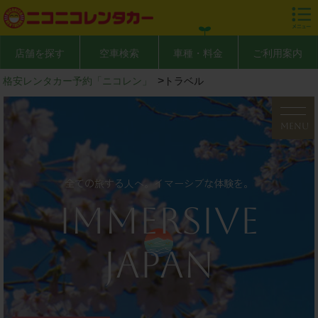
店舗を探す
空車検索
車種・料金
ご利用案内
>
格安レンタカー予約「ニコレン」
トラベル