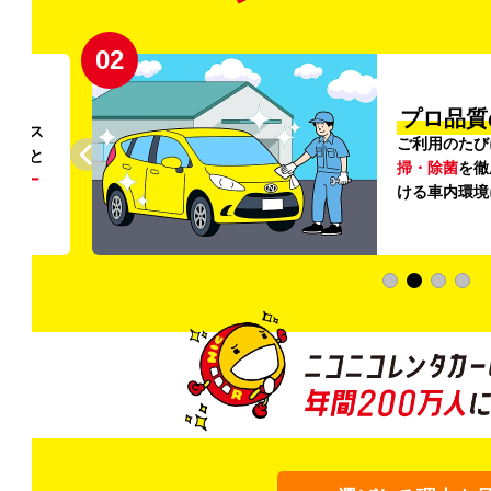
02
円〜
プロ品質
リンス
ご利用のたび
ること
掃・除菌
を徹
う
リー
ける車内環境