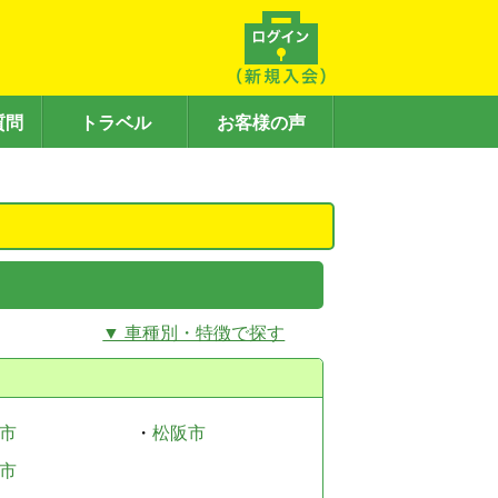
質問
トラベル
お客様の声
▼ 車種別・特徴で探す
市
・
松阪市
市