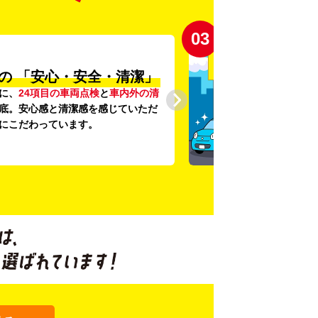
03
の
「安心・安全・清潔」
に、
24項目の車両点検
と
車内外の清
底。安心感と清潔感を感じていただ
にこだわっています。