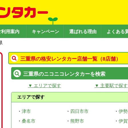
ご利用案内
キャンペーン
選ばれる理由
よくある
県
三重県の格安レンタカー店舗一覧（8店舗）
三重県のニコニコレンタカーを検索
▼ エリアで探す
▼ 主要駅で探す
エリアで探す
・
津市
・
四日市市
・
伊勢
・
桑名市
・
熊野市
・
伊賀