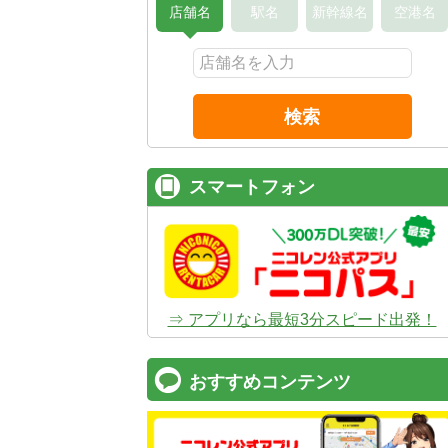
店舗名
駅名
新幹線名
空港名
検索
スマートフォン
⇒ アプリなら最短3分スピード出発！
おすすめコンテンツ