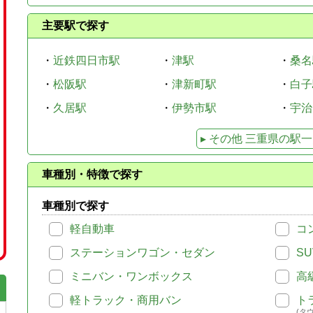
主要駅で探す
・
近鉄四日市駅
・
津駅
・
桑名
・
松阪駅
・
津新町駅
・
白子
・
久居駅
・
伊勢市駅
・
宇治
▸ その他
三重県
の駅一
車種別・特徴で探す
車種別で探す
軽自動車
コ
ステーションワゴン・セダン
SU
ミニバン・ワンボックス
高
軽トラック・商用バン
ト
(タ