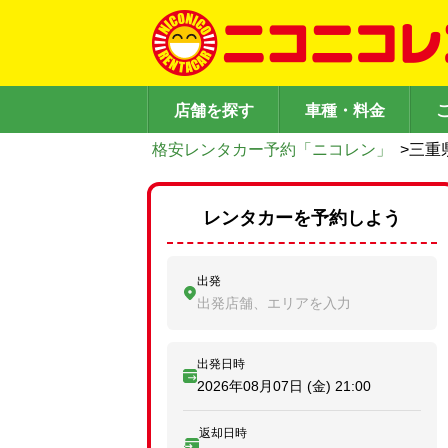
店舗を探す
車種・料金
格安レンタカー予約「ニコレン」
>
三重
レンタカーを予約しよう
出発
出発店舗、エリアを入力
出発日時
2026年08月07日 (金)
21:00
返却日時