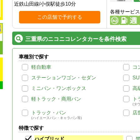
近鉄山田線
/
小俣駅
徒歩
10
分
各種サービス
この店舗で予約する
三重県のニコニコレンタカーを条件検索
車種別で探す
軽自動車
コ
ステーションワゴン・セダン
SU
ミニバン・ワンボックス
高
軽トラック・商用バン
ト
(タ
トラック・バン
店
(ハイエースバン・キャラバン等)
特徴で探す
ハイブリッド