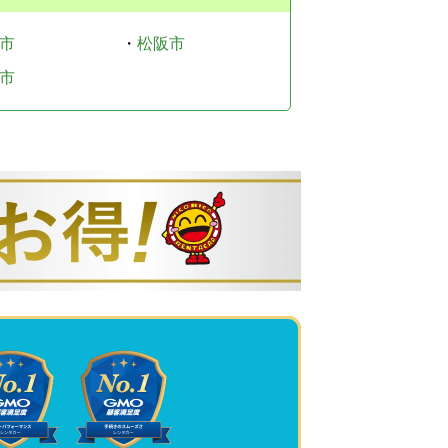
市
・
松阪市
市