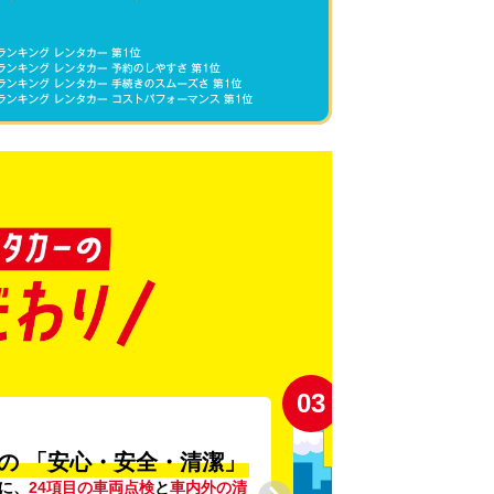
03
の
「安心・安全・清潔」
に、
24項目の車両点検
と
車内外の清