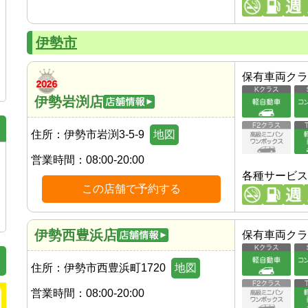
伊勢市
保有車両クラ
伊勢岩渕店
住所：
伊勢市岩渕3-5-9
地図
営業時間：
08:00-20:00
各種サービス
この店舗で予約する
伊勢西豊浜店
保有車両クラ
住所：
伊勢市西豊浜町1720
地図
営業時間：
08:00-20:00