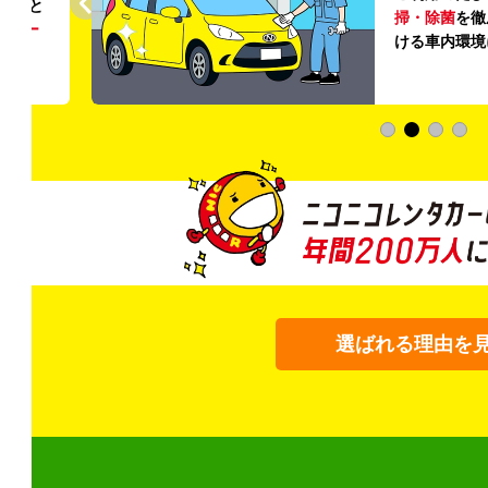
ること
掃・除菌
を徹
う
リー
ける車内環境
選ばれる理由を