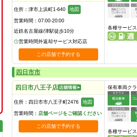
住所：
津市上浜町1-640
地図
営業時間：
07:00-20:00
各種サービス
近鉄名古屋線
/
津駅
徒歩
10
分
営業時間外返却サービス対応店
この店舗で予約する
四日市市
四日市八王子店
保有車両クラ
住所：
四日市市八王子町2476
地図
営業時間：
店舗ページをご確認ください
この店舗で予約する
各種サービス