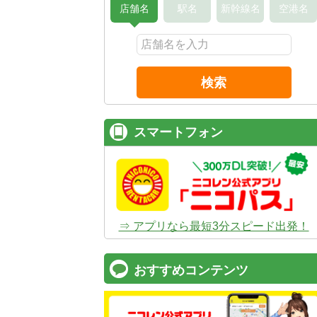
店舗名
駅名
新幹線名
空港名
検索
スマートフォン
⇒ アプリなら最短3分スピード出発！
おすすめコンテンツ