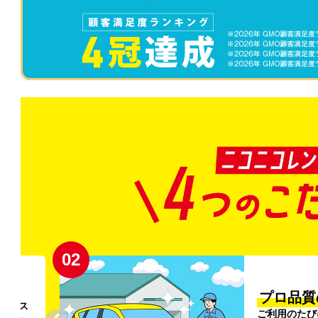
02
円〜
プロ品質
リンス
ご利用のたび