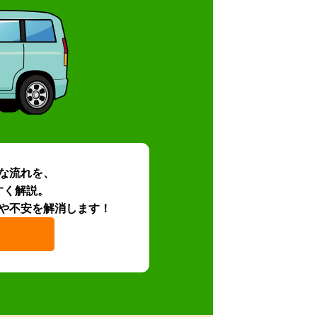
な流れを、
すく解説。
や不安を解消します！