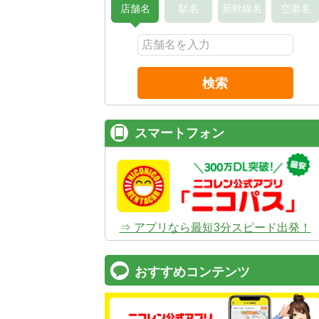
店舗名
駅名
新幹線名
空港名
検索
スマートフォン
⇒ アプリなら最短3分スピード出発！
おすすめコンテンツ