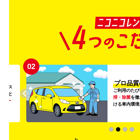
02
円〜
プロ品質
リンス
ご利用のたび
ること
掃・除菌
を徹
う
リー
ける車内環境