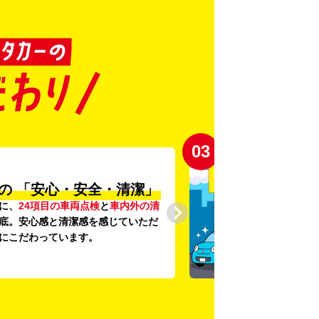
03
の
「安心・安全・清潔」
に、
24項目の車両点検
と
車内外の清
底。安心感と清潔感を感じていただ
にこだわっています。