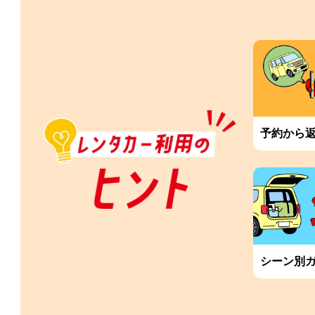
予約から
シーン別