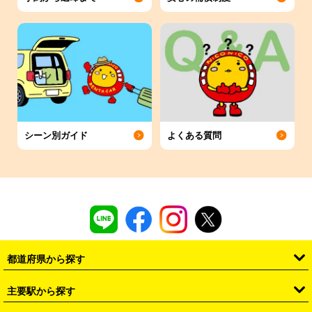
シーン別ガイド
よくある質問
都道府県から探す
・
北海道
・
青森県
・
岩手県
・
宮城県
・
秋田県
・
山形県
主要駅から探す
・
福島県
・
東京都
・
神奈川県
・
埼玉県
・
千葉県
・
茨城県