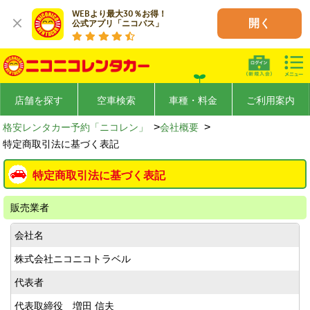
WEBより最大30％お得！

開く
公式アプリ「ニコパス」
店舗を探す
空車検索
車種・料金
ご利用案内
>
>
格安レンタカー予約「ニコレン」
会社概要
特定商取引法に基づく表記
特定商取引法に基づく表記
販売業者
会社名
株式会社ニコニコトラベル
代表者
代表取締役 増田 信夫