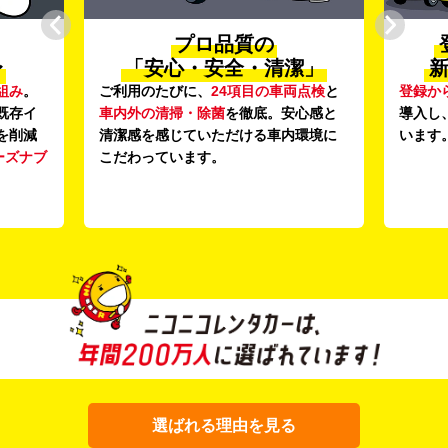
プロ品質の
〜
「安心・安全・清潔」
新
組み
。
ご利用のたびに、
24項目の車両点検
と
登録か
既存イ
車内外の清掃・除菌
を徹底。安心感と
導入し
を削減
清潔感を感じていただける車内環境に
います
ーズナブ
こだわっています。
選ばれる理由を見る