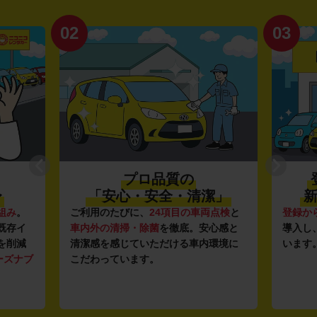
02
03
プロ品質の
〜
「安心・安全・清潔」
新
組み
。
ご利用のたびに、
24項目の車両点検
と
登録か
既存イ
車内外の清掃・除菌
を徹底。安心感と
導入し
を削減
清潔感を感じていただける車内環境に
います
ーズナブ
こだわっています。