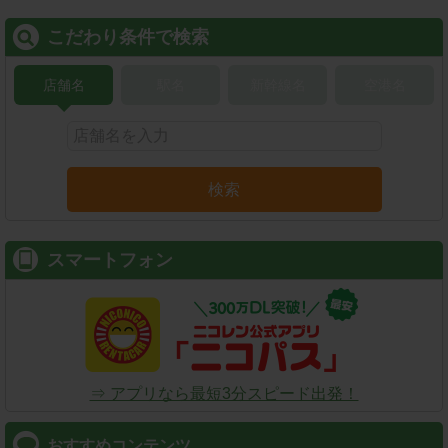
こだわり条件で検索
店舗名
駅名
新幹線名
空港名
検索
スマートフォン
⇒ アプリなら最短3分スピード出発！
おすすめコンテンツ