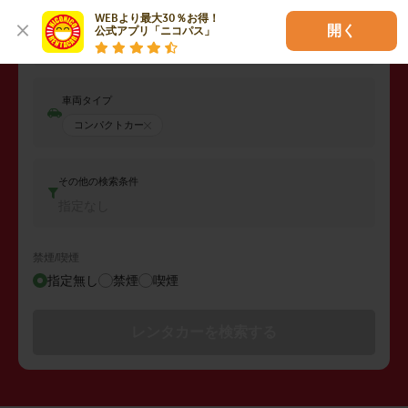
WEBより最大30％お得！

開く
返却日時
公式アプリ「ニコパス」
2026年08月09日 (日)
16:00
車両タイプ
コンパクトカー
その他の検索条件
指定なし
禁煙/喫煙
指定無し
禁煙
喫煙
レンタカーを検索する