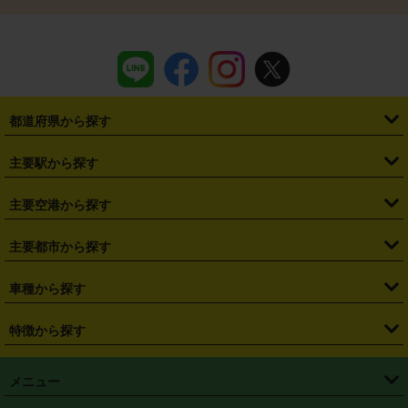
都道府県から探す
・
北海道
・
青森県
・
岩手県
・
宮城県
・
秋田県
・
山形県
主要駅から探す
・
福島県
・
東京都
・
神奈川県
・
埼玉県
・
千葉県
・
茨城県
・
札幌駅
・
仙台駅
・
新宿駅
・
池袋駅
・
渋谷駅
・
東京駅
主要空港から探す
・
栃木県
・
群馬県
・
山梨県
・
愛知県
・
静岡県
・
岐阜県
・
横浜駅
・
川崎駅
・
大宮駅
・
西船橋駅
・
柏駅
・
名古屋駅
・
新千歳空港
・
仙台空港
主要都市から探す
・
長野県
・
新潟県
・
富山県
・
石川県
・
福井県
・
大阪府
・
大阪駅
・
難波駅
・
三宮駅
・
京都駅
・
広島駅
・
博多駅
・
成田空港
・
羽田空港
・
兵庫県
・
京都府
・
滋賀県
・
和歌山県
・
奈良県
・
三重県
・
札幌市
・
仙台市
車種から探す
・
熊本駅
・
那覇空港駅
・
中部国際空港セントレア
・
関西国際空港
・
鳥取県
・
島根県
・
岡山県
・
広島県
・
山口県
・
徳島県
・
千葉市
・
さいたま市
・
軽自動車
・
コンパクトカー
・
ステーションワゴン・セダン
特徴から探す
・
大阪国際空港（伊丹空港）
・
神戸空港
・
香川県
・
愛媛県
・
高知県
・
福岡県
・
佐賀県
・
長崎県
・
横浜市
・
川崎市
・
ミニバン・ワンボックス
・
高級ミニバン・ワンボックス
・
SUV
・
岡山空港
・
徳島空港
・
ハイブリッド
・
宅配レンタカー
・
ETCカードレンタル
・
熊本県
・
大分県
・
宮崎県
・
鹿児島県
・
沖縄県
・
相模原市
・
新潟市
メニュー
・
軽トラック・商用バン
・
福岡空港
・
鹿児島空港
・
長期レンタル
・
深夜時間帯レンタル
・
免責補償プラス
・
静岡市
・
浜松市