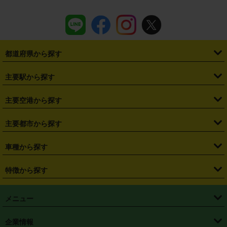
都道府県から探す
・
北海道
・
青森県
・
岩手県
・
宮城県
・
秋田県
・
山形県
主要駅から探す
・
福島県
・
東京都
・
神奈川県
・
埼玉県
・
千葉県
・
茨城県
・
札幌駅
・
仙台駅
・
新宿駅
・
池袋駅
・
渋谷駅
・
東京駅
主要空港から探す
・
栃木県
・
群馬県
・
山梨県
・
愛知県
・
静岡県
・
岐阜県
・
横浜駅
・
川崎駅
・
大宮駅
・
西船橋駅
・
柏駅
・
名古屋駅
・
新千歳空港
・
仙台空港
主要都市から探す
・
長野県
・
新潟県
・
富山県
・
石川県
・
福井県
・
大阪府
・
大阪駅
・
難波駅
・
三宮駅
・
京都駅
・
広島駅
・
博多駅
・
成田空港
・
羽田空港
・
兵庫県
・
京都府
・
滋賀県
・
和歌山県
・
奈良県
・
三重県
・
札幌市
・
仙台市
車種から探す
・
熊本駅
・
那覇空港駅
・
中部国際空港セントレア
・
関西国際空港
・
鳥取県
・
島根県
・
岡山県
・
広島県
・
山口県
・
徳島県
・
千葉市
・
さいたま市
・
軽自動車
・
コンパクトカー
・
ステーションワゴン・セダン
特徴から探す
・
大阪国際空港（伊丹空港）
・
神戸空港
・
香川県
・
愛媛県
・
高知県
・
福岡県
・
佐賀県
・
長崎県
・
横浜市
・
川崎市
・
ミニバン・ワンボックス
・
高級ミニバン・ワンボックス
・
SUV
・
岡山空港
・
徳島空港
・
ハイブリッド
・
宅配レンタカー
・
ETCカードレンタル
・
熊本県
・
大分県
・
宮崎県
・
鹿児島県
・
沖縄県
・
相模原市
・
新潟市
メニュー
・
軽トラック・商用バン
・
福岡空港
・
鹿児島空港
・
長期レンタル
・
深夜時間帯レンタル
・
免責補償プラス
・
静岡市
・
浜松市
・
・
トラック・バン
トップページ
・
はじめての方へ
・
ご利用案内
(タウンエースバン、ライトエースバン等)
企業情報
・
那覇空港
・
パーフェクト補償
・
スタッドレスタイヤ
・
直前予約