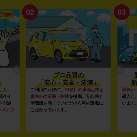
02
03
プロ品質の
〜
「安心・安全・清潔」
新
組み
。
ご利用のたびに、
24項目の車両点検
と
登録か
既存イ
車内外の清掃・除菌
を徹底。安心感と
導入し
を削減
清潔感を感じていただける車内環境に
います
ーズナブ
こだわっています。