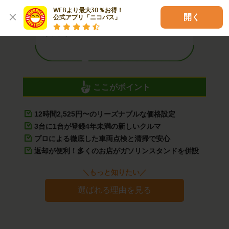
ニコニコレンタカーは、年間200万人以上の
WEBより最大30％お得！

開く
公式アプリ「ニコパス」
お客様にご利用いただいている安心の実績が
あります。
ここがポイント
12時間2,525円〜のリーズナブルな価格設定
3台に1台が登録4年未満の新しいクルマ
プロによる徹底した車両点検と清掃で安心
返却が便利！多くのお店がガソリンスタンドを併設
＼もっと知りたい／
選ばれる理由を見る