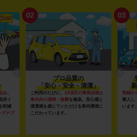
02
03
プロ品質の
〜
「安心・安全・清潔」
新
組み
。
ご利用のたびに、
24項目の車両点検
と
登録か
既存イ
車内外の清掃・除菌
を徹底。安心感と
導入し
を削減
清潔感を感じていただける車内環境に
います
ーズナブ
こだわっています。