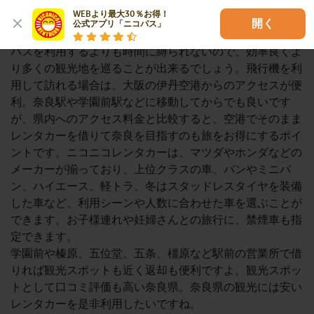
めです。お寺や神殿など観光スポットでは徒歩で見て回る
WEBより最大30％お得！

分、様々なスポットを巡る体力を温存するためにも観光地
開く
公式アプリ「ニコパス」
間は車でサクッと移動するのがベスト。JRなどの電車や
バスを利用するよりも時間に縛られないので、効率良くよ
り多くの観光地を巡ることが出来るでしょう。飛行機を利
用して訪れる場合は、大阪の伊丹空港からのアクセスが便
利。奈良駅や学園前駅などに移動してからでも良いです
が、県内へのアクセス料金と比較すると、空港でそのまま
レンタカーを借りて奈良を目指すのも旅をお得にするポイ
ントです。ニコニコレンタカーは、マツダやホンダなどの
メーカーが揃っており、上位クラスの車、バンやミニバ
ン、ハイエース、軽トラ、冬はスタッドレスタイヤを装備
した車など、利用シーンや人数に合わせた車を選ぶことが
できます。お子様連れや妊婦さんとの旅行に、禁煙車も指
定できます。
学園前や榛原、五位堂、五条、橿原など駅前の営業所で借
りれば観光スポットも近く返却も便利ですよ。観光スポッ
トとして口コミ評価も高い奈良県。奈良県の観光には安い
レンタカーを是非利用したいですね。