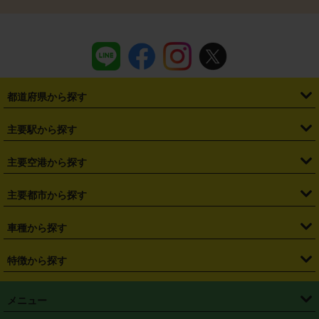
都道府県から探す
・
北海道
・
青森県
・
岩手県
・
宮城県
・
秋田県
・
山形県
主要駅から探す
・
福島県
・
東京都
・
神奈川県
・
埼玉県
・
千葉県
・
茨城県
・
札幌駅
・
仙台駅
・
新宿駅
・
池袋駅
・
渋谷駅
・
東京駅
主要空港から探す
・
栃木県
・
群馬県
・
山梨県
・
愛知県
・
静岡県
・
岐阜県
・
横浜駅
・
川崎駅
・
大宮駅
・
西船橋駅
・
柏駅
・
名古屋駅
・
新千歳空港
・
仙台空港
主要都市から探す
・
長野県
・
新潟県
・
富山県
・
石川県
・
福井県
・
大阪府
・
大阪駅
・
難波駅
・
三宮駅
・
京都駅
・
広島駅
・
博多駅
・
成田空港
・
羽田空港
・
兵庫県
・
京都府
・
滋賀県
・
和歌山県
・
奈良県
・
三重県
・
札幌市
・
仙台市
車種から探す
・
熊本駅
・
那覇空港駅
・
中部国際空港セントレア
・
関西国際空港
・
鳥取県
・
島根県
・
岡山県
・
広島県
・
山口県
・
徳島県
・
千葉市
・
さいたま市
・
軽自動車
・
コンパクトカー
・
ステーションワゴン・セダン
特徴から探す
・
大阪国際空港（伊丹空港）
・
神戸空港
・
香川県
・
愛媛県
・
高知県
・
福岡県
・
佐賀県
・
長崎県
・
横浜市
・
川崎市
・
ミニバン・ワンボックス
・
高級ミニバン・ワンボックス
・
SUV
・
岡山空港
・
徳島空港
・
ハイブリッド
・
宅配レンタカー
・
ETCカードレンタル
・
熊本県
・
大分県
・
宮崎県
・
鹿児島県
・
沖縄県
・
相模原市
・
新潟市
メニュー
・
軽トラック・商用バン
・
福岡空港
・
鹿児島空港
・
長期レンタル
・
深夜時間帯レンタル
・
免責補償プラス
・
静岡市
・
浜松市