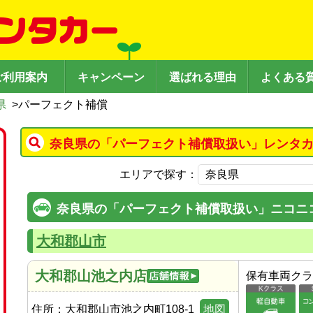
ご利用案内
キャンペーン
選ばれる理由
よくある
県
>
パーフェクト補償
奈良県の「パーフェクト補償取扱い」レンタカ
エリアで探す：
奈良県の「パーフェクト補償取扱い」ニコニ
大和郡山市
大和郡山池之内店
保有車両クラ
住所：
大和郡山市池之内町108-1
地図