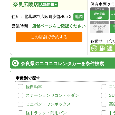
奈良広陵店
保有車両クラ
住所：
北葛城郡広陵町安部465-3
地図
営業時間：
店舗ページをご確認ください
この店舗で予約する
各種サービス
奈良県のニコニコレンタカーを条件検索
車種別で探す
軽自動車
コ
ステーションワゴン・セダン
SU
ミニバン・ワンボックス
高
軽トラック・商用バン
ト