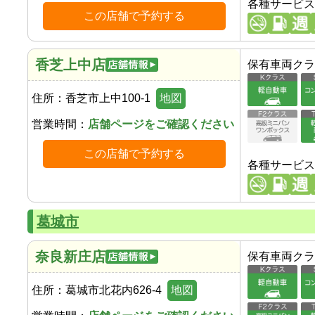
各種サービス
この店舗で予約する
香芝上中店
保有車両クラ
住所：
香芝市上中100-1
地図
営業時間：
店舗ページをご確認ください
この店舗で予約する
各種サービス
葛城市
奈良新庄店
保有車両クラ
住所：
葛城市北花内626-4
地図