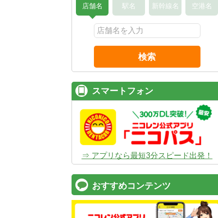
店舗名
駅名
新幹線名
空港名
検索
スマートフォン
⇒ アプリなら最短3分スピード出発！
おすすめコンテンツ