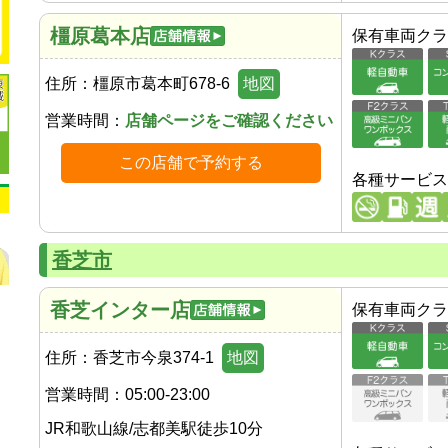
橿原葛本店
保有車両クラ
住所：
橿原市葛本町678-6
地図
営業時間：
店舗ページをご確認ください
この店舗で予約する
各種サービス
香芝市
香芝インター店
保有車両クラ
住所：
香芝市今泉374-1
地図
営業時間：
05:00-23:00
JR和歌山線
/
志都美駅
徒歩
10
分