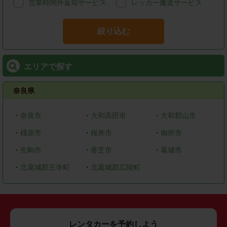
営業時間外返却サービス
レッカー搬送サービス
絞り込む
エリアで探す
奈良県
・
奈良市
・
大和高田市
・
大和郡山市
・
橿原市
・
桜井市
・
御所市
・
生駒市
・
香芝市
・
葛城市
・
北葛城郡王寺町
・
北葛城郡広陵町
レンタカーを予約しよう