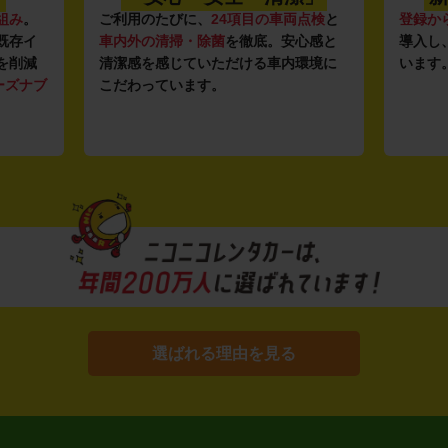
組み
。
ご利用のたびに、
24項目の車両点検
と
登録か
既存イ
車内外の清掃・除菌
を徹底。安心感と
導入し
を削減
清潔感を感じていただける車内環境に
います
ーズナブ
こだわっています。
選ばれる理由を見る