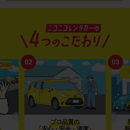
02
03
プロ品質の
〜
「安心・安全・清潔」
新