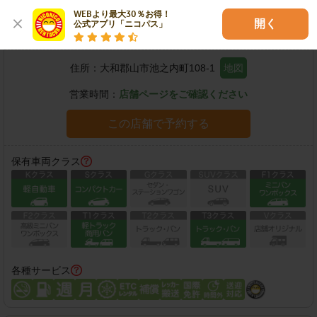
WEBより最大30％お得！

開く
公式アプリ「ニコパス」
大和郡山池之内店
住所：
大和郡山市池之内町108-1
地図
営業時間：
店舗ページをご確認ください
この店舗で予約する
保有車両クラス
各種サービス