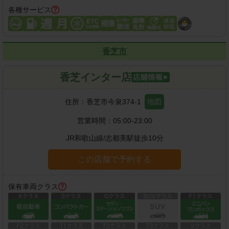
各種サービス
香芝市
香芝インター店
住所：
香芝市今泉374-1
地図
営業時間：
05:00-23:00
JR和歌山線
/
志都美駅
徒歩
10
分
この店舗で予約する
保有車両クラス