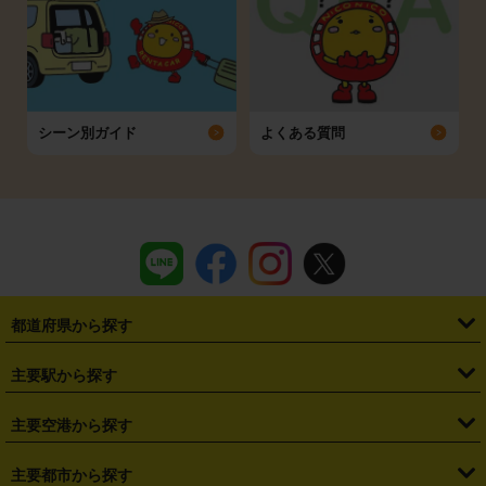
シーン別ガイド
よくある質問
都道府県から探す
・
北海道
・
青森県
・
岩手県
・
宮城県
・
秋田県
・
山形県
主要駅から探す
・
福島県
・
東京都
・
神奈川県
・
埼玉県
・
千葉県
・
茨城県
・
札幌駅
・
仙台駅
・
新宿駅
・
池袋駅
・
渋谷駅
・
東京駅
主要空港から探す
・
栃木県
・
群馬県
・
山梨県
・
愛知県
・
静岡県
・
岐阜県
・
横浜駅
・
川崎駅
・
大宮駅
・
西船橋駅
・
柏駅
・
名古屋駅
・
新千歳空港
・
仙台空港
主要都市から探す
・
長野県
・
新潟県
・
富山県
・
石川県
・
福井県
・
大阪府