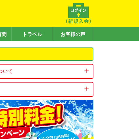
質問
トラベル
お客様の声
ついて
予約受付を停止しております。

てエンジン出力が小さく、エアコンの冷
、車内が冷えるまでに時間を要する場合
場合がございますので、何卒ご了承くだ
号待ちでの停車中、また複数名での乗車
ご理解賜りますようお願い申し上げま
徹底しておりますが、軽自動車（Kクラ