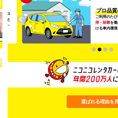
円〜
プロ品質
リンス
ご利用のたび
ること
掃・除菌
を徹
う
リー
ける車内環境
選ばれる理由を