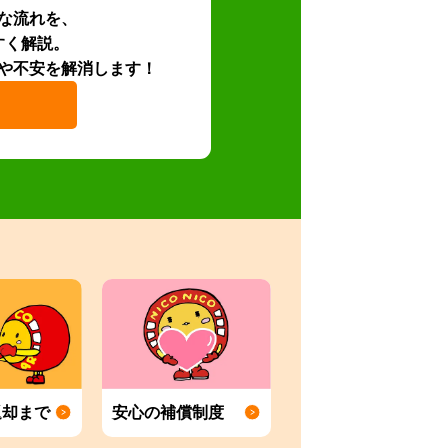
な流れを、
すく解説。
や不安を解消します！
返却まで
安心の補償制度