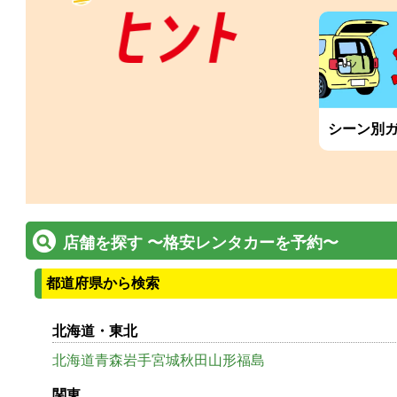
シーン別
店舗を探す 〜格安レンタカーを予約〜
都道府県から検索
北海道・東北
北海道
青森
岩手
宮城
秋田
山形
福島
関東