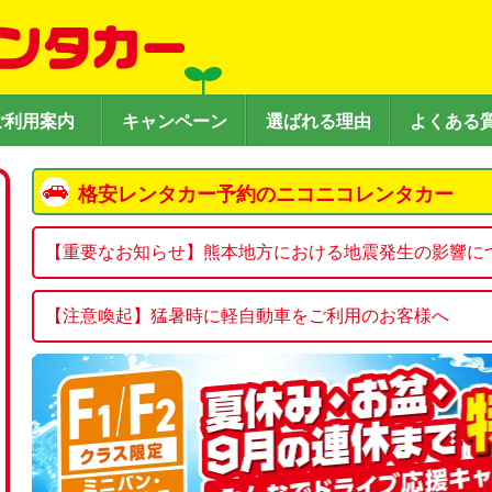
ご利用案内
キャンペーン
選ばれる理由
よくある
格安レンタカー予約のニコニコレンタカー
【重要なお知らせ】熊本地方における地震発生の影響に
熊本地方で発生した地震の影響により、下記店舗において
【注意喚起】猛暑時に軽自動車をご利用のお客様へ
【休業店舗】

一般的に、軽自動車（Kクラス）は普通乗用車に比べ
・新八代駅西口店

房能力にも限りがあるため、効きが弱く感じられたり
があります。

今後の状況により、休業店舗の変更をさせていただく
特に外気温が35℃を超えるような猛暑時は、渋滞や信
さい。

時等に車内温度が下がりにくくなります。

お客さまには大変ご迷惑をおかけいたしますが、何卒
ニコニコレンタカーでは、エアコン含め車両の点検を
す。