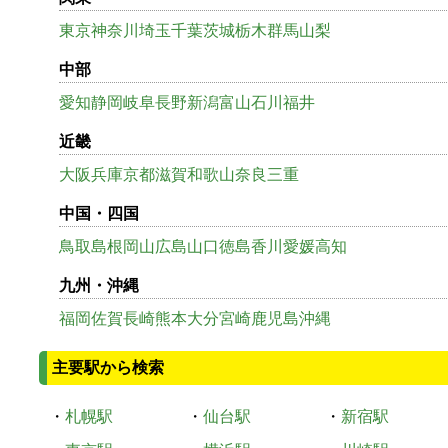
東京
神奈川
埼玉
千葉
茨城
栃木
群馬
山梨
中部
愛知
静岡
岐阜
長野
新潟
富山
石川
福井
近畿
大阪
兵庫
京都
滋賀
和歌山
奈良
三重
中国・四国
鳥取
島根
岡山
広島
山口
徳島
香川
愛媛
高知
九州・沖縄
福岡
佐賀
長崎
熊本
大分
宮崎
鹿児島
沖縄
主要駅から検索
・
札幌駅
・
仙台駅
・
新宿駅