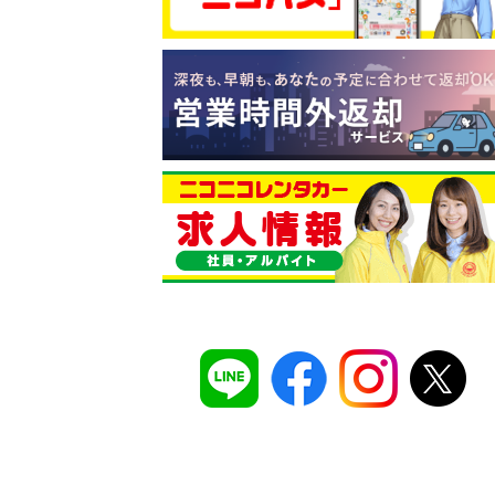
コスパ最強！
12時間 2,525
安さのヒミツは、
ムダのない仕組み
。ガソ
タンドや整備工場の既存インフラを活用す
でコストを削減し、12時間2,525円～とい
ズナブルな価格を実現
しています。