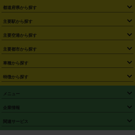
都道府県から探す
・
北海道
・
青森県
・
岩手県
・
宮城県
・
秋田県
・
山形県
主要駅から探す
・
福島県
・
東京都
・
神奈川県
・
埼玉県
・
千葉県
・
茨城県
・
札幌駅
・
仙台駅
・
新宿駅
・
池袋駅
・
渋谷駅
・
東京駅
主要空港から探す
・
栃木県
・
群馬県
・
山梨県
・
愛知県
・
静岡県
・
岐阜県
・
横浜駅
・
川崎駅
・
大宮駅
・
西船橋駅
・
柏駅
・
名古屋駅
・
新千歳空港
・
仙台空港
主要都市から探す
・
長野県
・
新潟県
・
富山県
・
石川県
・
福井県
・
大阪府
・
大阪駅
・
難波駅
・
三宮駅
・
京都駅
・
広島駅
・
博多駅
・
成田空港
・
羽田空港
・
兵庫県
・
京都府
・
滋賀県
・
和歌山県
・
奈良県
・
三重県
・
札幌市
・
仙台市
車種から探す
・
熊本駅
・
那覇空港駅
・
中部国際空港セントレア
・
関西国際空港
・
鳥取県
・
島根県
・
岡山県
・
広島県
・
山口県
・
徳島県
・
千葉市
・
さいたま市
・
軽自動車
・
コンパクトカー
・
ステーションワゴン・セダン
特徴から探す
・
大阪国際空港（伊丹空港）
・
神戸空港
・
香川県
・
愛媛県
・
高知県
・
福岡県
・
佐賀県
・
長崎県
・
横浜市
・
川崎市
・
ミニバン・ワンボックス
・
高級ミニバン・ワンボックス
・
SUV
・
岡山空港
・
徳島空港
・
ハイブリッド
・
宅配レンタカー
・
ETCカードレンタル
・
熊本県
・
大分県
・
宮崎県
・
鹿児島県
・
沖縄県
・
相模原市
・
新潟市
メニュー
・
軽トラック・商用バン
・
福岡空港
・
鹿児島空港
・
長期レンタル
・
深夜時間帯レンタル
・
免責補償プラス
・
静岡市
・
浜松市
・
・
トラック・バン
トップページ
・
はじめての方へ
・
ご利用案内
(タウンエースバン、ライトエースバン等)
企業情報
・
那覇空港
・
パーフェクト補償
・
スタッドレスタイヤ
・
直前予約
・
名古屋市
・
京都市
・
・
トラック・バン
ベストレート保証
・
予約から返却まで
・
・
店舗オリジナル
利用シーン別ガイ
(ハイエースバン・キャラバン等)
・
・
ニコパス(アプリ)
会社概要
・
ニュース
・
国際運転免許証
・
フランチャイズ募集
・
営業時間外返却サービス
・
個人情報保護
関連サービス
・
大阪市
・
堺市
ド
・
・
レッカー搬送サービス
カスタマーハラスメントに対する基本方針
・
神戸市
・
岡山市
・
・
車種・料金
カーリースなら「定額ニコノリパック」
・
店舗を探す
・
キャンペーン