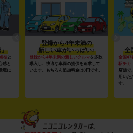
登録から4年未満の
潔」
新しい車がいっぱい♪
全
点検
と
登録から4年未満の新しいクルマ
を多数
全国47
心感と
導入し、快適な車両の提供を追求して
駅チカ
環境に
います。もちろん追加料金は0円です。
店舗で
用いた
す。