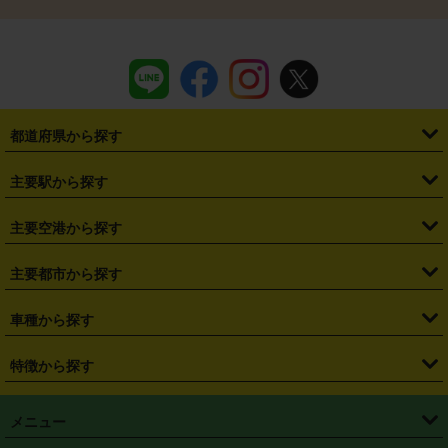
都道府県から探す
・
北海道
・
青森県
・
岩手県
・
宮城県
・
秋田県
・
山形県
主要駅から探す
・
福島県
・
東京都
・
神奈川県
・
埼玉県
・
千葉県
・
茨城県
・
札幌駅
・
仙台駅
・
新宿駅
・
池袋駅
・
渋谷駅
・
東京駅
主要空港から探す
・
栃木県
・
群馬県
・
山梨県
・
愛知県
・
静岡県
・
岐阜県
・
横浜駅
・
川崎駅
・
大宮駅
・
西船橋駅
・
柏駅
・
名古屋駅
・
新千歳空港
・
仙台空港
主要都市から探す
・
長野県
・
新潟県
・
富山県
・
石川県
・
福井県
・
大阪府
・
大阪駅
・
難波駅
・
三宮駅
・
京都駅
・
広島駅
・
博多駅
・
成田空港
・
羽田空港
・
兵庫県
・
京都府
・
滋賀県
・
和歌山県
・
奈良県
・
三重県
・
札幌市
・
仙台市
車種から探す
・
熊本駅
・
那覇空港駅
・
中部国際空港セントレア
・
関西国際空港
・
鳥取県
・
島根県
・
岡山県
・
広島県
・
山口県
・
徳島県
・
千葉市
・
さいたま市
・
軽自動車
・
コンパクトカー
・
ステーションワゴン・セダン
特徴から探す
・
大阪国際空港（伊丹空港）
・
神戸空港
・
香川県
・
愛媛県
・
高知県
・
福岡県
・
佐賀県
・
長崎県
・
横浜市
・
川崎市
・
ミニバン・ワンボックス
・
高級ミニバン・ワンボックス
・
SUV
・
岡山空港
・
徳島空港
・
ハイブリッド
・
宅配レンタカー
・
ETCカードレンタル
・
熊本県
・
大分県
・
宮崎県
・
鹿児島県
・
沖縄県
・
相模原市
・
新潟市
メニュー
・
軽トラック・商用バン
・
福岡空港
・
鹿児島空港
・
長期レンタル
・
深夜時間帯レンタル
・
免責補償プラス
・
静岡市
・
浜松市