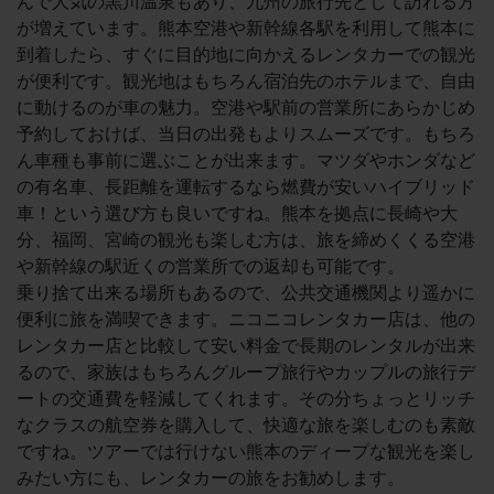
んで人気の黒川温泉もあり、九州の旅行先として訪れる方
が増えています。熊本空港や新幹線各駅を利用して熊本に
到着したら、すぐに目的地に向かえるレンタカーでの観光
が便利です。観光地はもちろん宿泊先のホテルまで、自由
に動けるのが車の魅力。空港や駅前の営業所にあらかじめ
予約しておけば、当日の出発もよりスムーズです。もちろ
ん車種も事前に選ぶことが出来ます。マツダやホンダなど
の有名車、長距離を運転するなら燃費が安いハイブリッド
車！という選び方も良いですね。熊本を拠点に長崎や大
分、福岡、宮崎の観光も楽しむ方は、旅を締めくくる空港
や新幹線の駅近くの営業所での返却も可能です。
乗り捨て出来る場所もあるので、公共交通機関より遥かに
便利に旅を満喫できます。ニコニコレンタカー店は、他の
レンタカー店と比較して安い料金で長期のレンタルが出来
るので、家族はもちろんグループ旅行やカップルの旅行デ
ートの交通費を軽減してくれます。その分ちょっとリッチ
なクラスの航空券を購入して、快適な旅を楽しむのも素敵
ですね。ツアーでは行けない熊本のディープな観光を楽し
みたい方にも、レンタカーの旅をお勧めします。