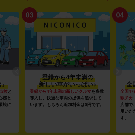
03
04
登録から4年未満の
潔」
新しい車がいっぱい♪
全
点検
と
登録から4年未満の新しいクルマ
を多数
全国47
心感と
導入し、快適な車両の提供を追求して
駅チカ
環境に
います。もちろん追加料金は0円です。
店舗で
用いた
す。