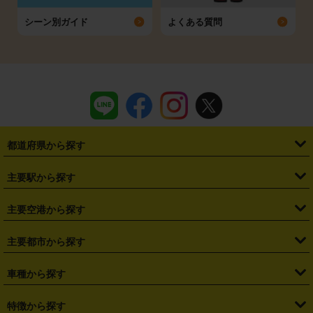
シーン別ガイド
よくある質問
都道府県から探す
・
北海道
・
青森県
・
岩手県
・
宮城県
・
秋田県
・
山形県
主要駅から探す
・
福島県
・
東京都
・
神奈川県
・
埼玉県
・
千葉県
・
茨城県
・
札幌駅
・
仙台駅
・
新宿駅
・
池袋駅
・
渋谷駅
・
東京駅
主要空港から探す
・
栃木県
・
群馬県
・
山梨県
・
愛知県
・
静岡県
・
岐阜県
・
横浜駅
・
川崎駅
・
大宮駅
・
西船橋駅
・
柏駅
・
名古屋駅
・
新千歳空港
・
仙台空港
主要都市から探す
・
長野県
・
新潟県
・
富山県
・
石川県
・
福井県
・
大阪府
・
大阪駅
・
難波駅
・
三宮駅
・
京都駅
・
広島駅
・
博多駅
・
成田空港
・
羽田空港
・
兵庫県
・
京都府
・
滋賀県
・
和歌山県
・
奈良県
・
三重県
・
札幌市
・
仙台市
車種から探す
・
熊本駅
・
那覇空港駅
・
中部国際空港セントレア
・
関西国際空港
・
鳥取県
・
島根県
・
岡山県
・
広島県
・
山口県
・
徳島県
・
千葉市
・
さいたま市
・
軽自動車
・
コンパクトカー
・
ステーションワゴン・セダン
特徴から探す
・
大阪国際空港（伊丹空港）
・
神戸空港