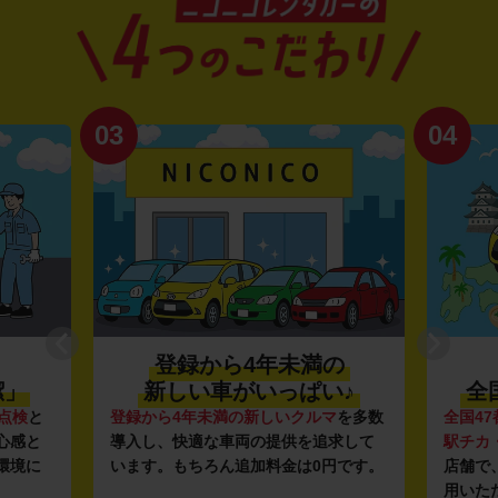
03
04
登録から4年未満の
潔」
新しい車がいっぱい♪
全
点検
と
登録から4年未満の新しいクルマ
を多数
全国47
心感と
導入し、快適な車両の提供を追求して
駅チカ
環境に
います。もちろん追加料金は0円です。
店舗で
用いた