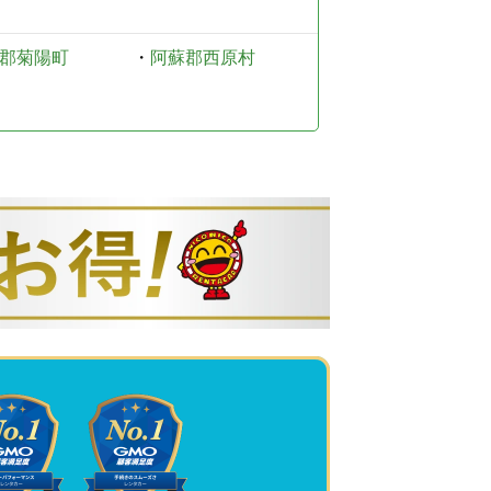
郡菊陽町
・
阿蘇郡西原村