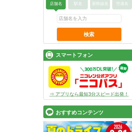
店舗名
駅名
新幹線名
空港名
検索
スマートフォン
⇒ アプリなら最短3分スピード出発！
おすすめコンテンツ