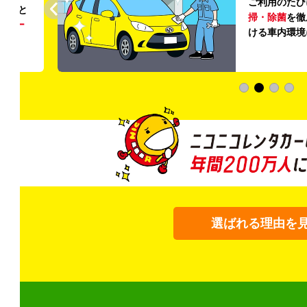
ご利用のたび
ること
掃・除菌
を徹
う
リー
ける車内環境
選ばれる理由を