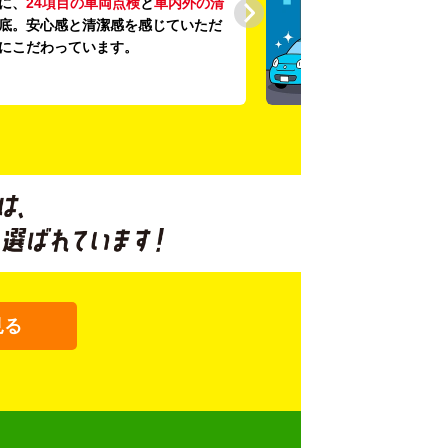
に、
24項目の車両点検
と
車内外の清
底。安心感と清潔感を感じていただ
にこだわっています。
見る