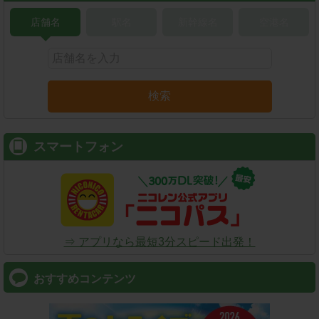
店舗名
駅名
新幹線名
空港名
検索
スマートフォン
⇒ アプリなら最短3分スピード出発！
おすすめコンテンツ