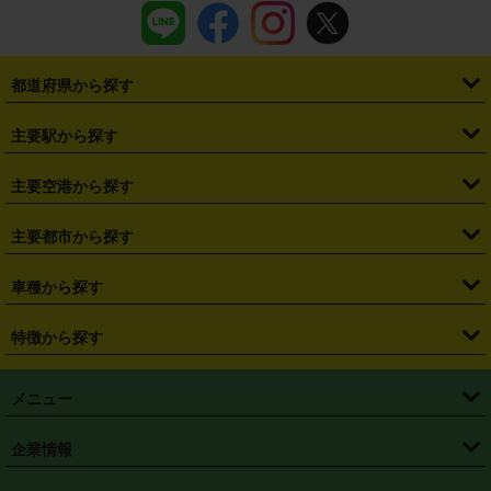
都道府県から探す
・
北海道
・
青森県
・
岩手県
・
宮城県
・
秋田県
・
山形県
主要駅から探す
・
福島県
・
東京都
・
神奈川県
・
埼玉県
・
千葉県
・
茨城県
・
札幌駅
・
仙台駅
・
新宿駅
・
池袋駅
・
渋谷駅
・
東京駅
主要空港から探す
・
栃木県
・
群馬県
・
山梨県
・
愛知県
・
静岡県
・
岐阜県
・
横浜駅
・
川崎駅
・
大宮駅
・
西船橋駅
・
柏駅
・
名古屋駅
・
新千歳空港
・
仙台空港
主要都市から探す
・
長野県
・
新潟県
・
富山県
・
石川県
・
福井県
・
大阪府
・
大阪駅
・
難波駅
・
三宮駅
・
京都駅
・
広島駅
・
博多駅
・
成田空港
・
羽田空港
・
兵庫県
・
京都府
・
滋賀県
・
和歌山県
・
奈良県
・
三重県
・
札幌市
・
仙台市
車種から探す
・
熊本駅
・
那覇空港駅
・
中部国際空港セントレア
・
関西国際空港
・
鳥取県
・
島根県
・
岡山県
・
広島県
・
山口県
・
徳島県
・
千葉市
・
さいたま市
・
軽自動車
・
コンパクトカー
・
ステーションワゴン・セダン
特徴から探す
・
大阪国際空港（伊丹空港）
・
神戸空港
・
香川県
・
愛媛県
・
高知県
・
福岡県
・
佐賀県
・
長崎県
・
横浜市
・
川崎市
・
ミニバン・ワンボックス
・
高級ミニバン・ワンボックス
・
SUV
・
岡山空港
・
徳島空港
・
ハイブリッド
・
宅配レンタカー
・
ETCカードレンタル
・
熊本県
・
大分県
・
宮崎県
・
鹿児島県
・
沖縄県
・
相模原市
・
新潟市
メニュー
・
軽トラック・商用バン
・
福岡空港
・
鹿児島空港
・
長期レンタル
・
深夜時間帯レンタル
・
免責補償プラス
・
静岡市
・
浜松市
・
・
トラック・バン
トップページ
・
はじめての方へ
・
ご利用案内
(タウンエースバン、ライトエースバン等)
企業情報
・
那覇空港
・
パーフェクト補償
・
スタッドレスタイヤ
・
直前予約
・
名古屋市
・
京都市
・
・
トラック・バン
ベストレート保証
・
予約から返却まで
・
・
店舗オリジナル
利用シーン別ガイ
(ハイエースバン・キャラバン等)
・
・
ニコパス(アプリ)
会社概要
・
ニュース
・
国際運転免許証
・
フランチャイズ募集
・
営業時間外返却サービス
・
個人情報保護