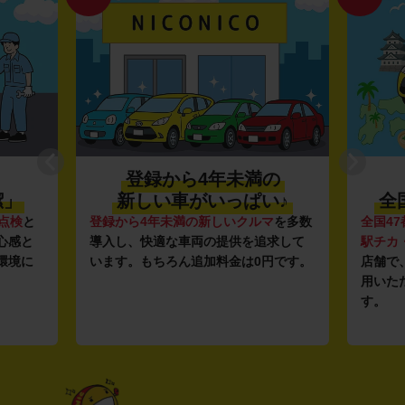
登録から4年未満の
潔」
新しい車がいっぱい♪
全
点検
と
登録から4年未満の新しいクルマ
を多数
全国47
心感と
導入し、快適な車両の提供を追求して
駅チカ
環境に
います。もちろん追加料金は0円です。
店舗で
用いた
す。