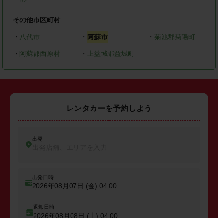
その他市区町村
・
八代市
・
阿蘇市
・
菊池郡菊陽町
・
阿蘇郡西原村
・
上益城郡益城町
レンタカーを予約しよう
出発
出発店舗、エリアを入力
出発日時
2026年08月07日 (金)
04:00
返却日時
2026年08月08日 (土)
04:00