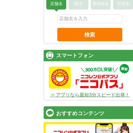
店舗名
駅名
新幹線名
空港名
検索
スマートフォン
⇒ アプリなら最短3分スピード出発！
おすすめコンテンツ