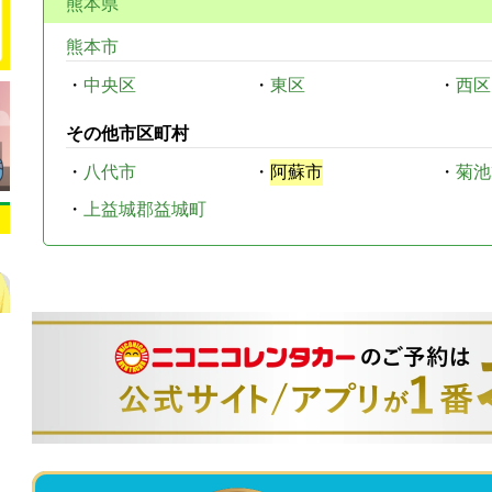
熊本県
熊本市
・
中央区
・
東区
・
西区
その他市区町村
・
八代市
・
阿蘇市
・
菊池
・
上益城郡益城町