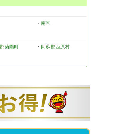
・
南区
郡菊陽町
・
阿蘇郡西原村