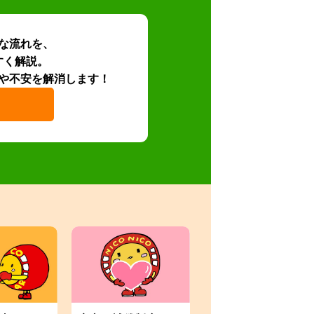
な流れを、
すく解説。
や不安を解消します！