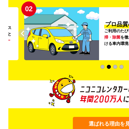
02
円〜
プロ品質
リンス
ご利用のたび
ること
掃・除菌
を徹
う
リー
ける車内環境
選ばれる理由を