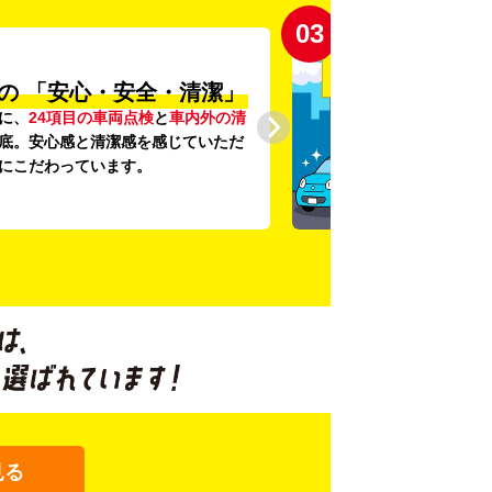
03
の
「安心・安全・清潔」
に、
24項目の車両点検
と
車内外の清
底。安心感と清潔感を感じていただ
にこだわっています。
見る