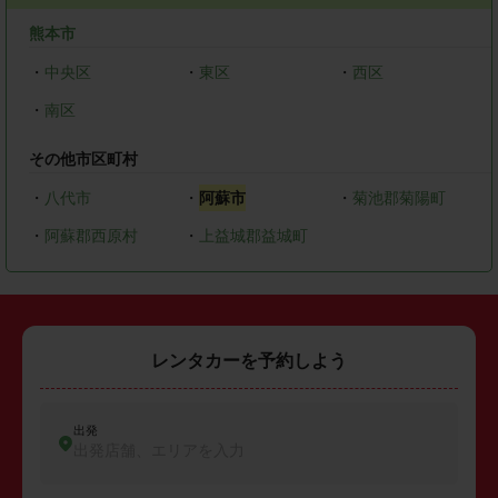
熊本市
・
中央区
・
東区
・
西区
・
南区
その他市区町村
・
八代市
・
阿蘇市
・
菊池郡菊陽町
・
阿蘇郡西原村
・
上益城郡益城町
レンタカーを予約しよう
出発
出発店舗、エリアを入力