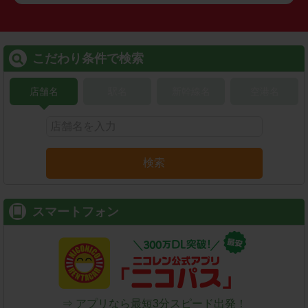
こだわり条件で検索
店舗名
駅名
新幹線名
空港名
検索
スマートフォン
⇒ アプリなら最短3分スピード出発！