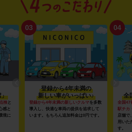
03
04
登録から4年未満の
潔」
新しい車がいっぱい♪
全
点検
と
登録から4年未満の新しいクルマ
を多数
全国47
心感と
導入し、快適な車両の提供を追求して
駅チカ
環境に
います。もちろん追加料金は0円です。
店舗で
用いた
す。