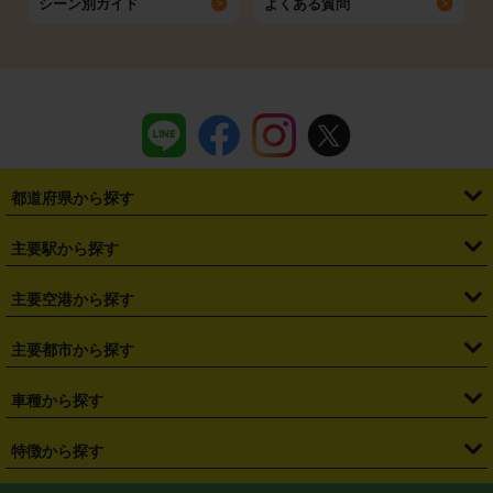
シーン別ガイド
よくある質問
都道府県から探す
・
北海道
・
青森県
・
岩手県
・
宮城県
・
秋田県
・
山形県
主要駅から探す
・
福島県
・
東京都
・
神奈川県
・
埼玉県
・
千葉県
・
茨城県
・
札幌駅
・
仙台駅
・
新宿駅
・
池袋駅
・
渋谷駅
・
東京駅
主要空港から探す
・
栃木県
・
群馬県
・
山梨県
・
愛知県
・
静岡県
・
岐阜県
・
横浜駅
・
川崎駅
・
大宮駅
・
西船橋駅
・
柏駅
・
名古屋駅
・
新千歳空港
・
仙台空港
主要都市から探す
・
長野県
・
新潟県
・
富山県
・
石川県
・
福井県
・
大阪府
・
大阪駅
・
難波駅
・
三宮駅
・
京都駅
・
広島駅
・
博多駅
・
成田空港
・
羽田空港
・
兵庫県
・
京都府
・
滋賀県
・
和歌山県
・
奈良県
・
三重県
・
札幌市
・
仙台市
車種から探す
・
熊本駅
・
那覇空港駅
・
中部国際空港セントレア
・
関西国際空港
・
鳥取県
・
島根県
・
岡山県
・
広島県
・
山口県
・
徳島県
・
千葉市
・
さいたま市
・
軽自動車
・
コンパクトカー
・
ステーションワゴン・セダン
特徴から探す
・
大阪国際空港（伊丹空港）
・
神戸空港
・
香川県
・
愛媛県
・
高知県
・
福岡県
・
佐賀県
・
長崎県
・
横浜市
・
川崎市
・
ミニバン・ワンボックス
・
高級ミニバン・ワンボックス
・
SUV
・
岡山空港
・
徳島空港
・
ハイブリッド
・
宅配レンタカー
・
ETCカードレンタル