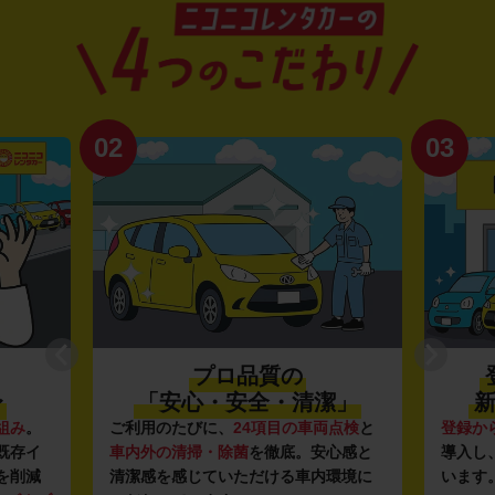
02
03
プロ品質の
〜
「安心・安全・清潔」
新
組み
。
ご利用のたびに、
24項目の車両点検
と
登録か
既存イ
車内外の清掃・除菌
を徹底。安心感と
導入し
を削減
清潔感を感じていただける車内環境に
います