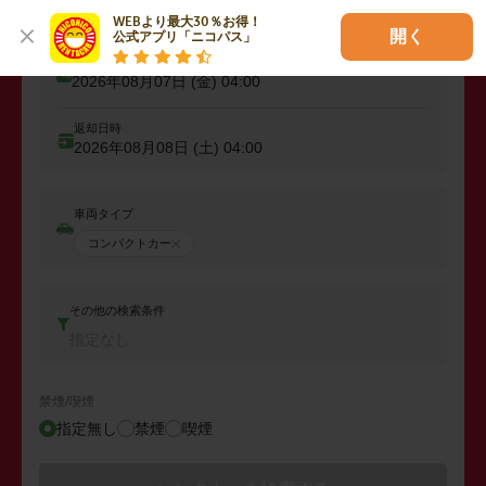
WEBより最大30％お得！

開く
公式アプリ「ニコパス」
出発日時
2026年08月07日 (金)
04:00
返却日時
2026年08月08日 (土)
04:00
車両タイプ
コンパクトカー
その他の検索条件
指定なし
禁煙/喫煙
指定無し
禁煙
喫煙