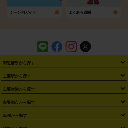
シーン別ガイド
よくある質問
都道府県から探す
・
北海道
・
青森県
・
岩手県
・
宮城県
・
秋田県
・
山形県
主要駅から探す
・
福島県
・
東京都
・
神奈川県
・
埼玉県
・
千葉県
・
茨城県
・
札幌駅
・
仙台駅
・
新宿駅
・
池袋駅
・
渋谷駅
・
東京駅
主要空港から探す
・
栃木県
・
群馬県
・
山梨県
・
愛知県
・
静岡県
・
岐阜県
・
横浜駅
・
川崎駅
・
大宮駅
・
西船橋駅
・
柏駅
・
名古屋駅
・
新千歳空港
・
仙台空港
主要都市から探す
・
長野県
・
新潟県
・
富山県
・
石川県
・
福井県
・
大阪府
・
大阪駅
・
難波駅
・
三宮駅
・
京都駅
・
広島駅
・
博多駅
・
成田空港
・
羽田空港
・
兵庫県
・
京都府
・
滋賀県
・
和歌山県
・
奈良県
・
三重県
・
札幌市
・
仙台市
車種から探す
・
熊本駅
・
那覇空港駅
・
中部国際空港セントレア
・
関西国際空港
・
鳥取県
・
島根県
・
岡山県
・
広島県
・
山口県
・
徳島県
・
千葉市
・
さいたま市
・
軽自動車
・
コンパクトカー
・
ステーションワゴン・セダン