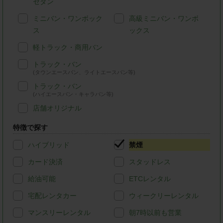
セダン
ミニバン・ワンボック
高級ミニバン・ワンボ
ス
ックス
軽トラック・商用バン
トラック・バン
(タウンエースバン、ライトエースバン等)
トラック・バン
(ハイエースバン・キャラバン等)
店舗オリジナル
特徴で探す
ハイブリッド
禁煙
カード決済
スタッドレス
給油可能
ETCレンタル
宅配レンタカー
ウィークリーレンタル
マンスリーレンタル
朝7時以前も営業