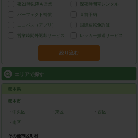
夜21時以降も営業
深夜時間帯レンタル
パーフェクト補償
直前予約
ニコパス（アプリ）
国際運転免許証
営業時間外返却サービス
レッカー搬送サービス
絞り込む
エリアで探す
熊本県
熊本市
・
中央区
・
東区
・
西区
・
南区
その他市区町村