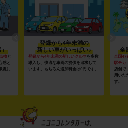
登録から4年未満の
潔」
新しい車がいっぱい♪
全
点検
と
登録から4年未満の新しいクルマ
を多数
全国47
心感と
導入し、快適な車両の提供を追求して
駅チカ
環境に
います。もちろん追加料金は0円です。
店舗で
用いた
す。