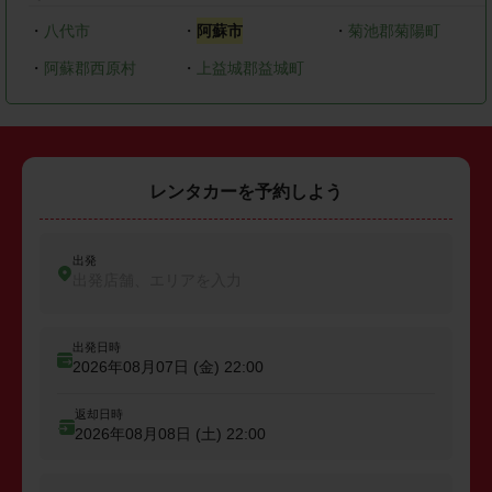
・
八代市
・
阿蘇市
・
菊池郡菊陽町
・
阿蘇郡西原村
・
上益城郡益城町
レンタカーを予約しよう
出発
出発店舗、エリアを入力
出発日時
2026年08月07日 (金)
22:00
返却日時
2026年08月08日 (土)
22:00