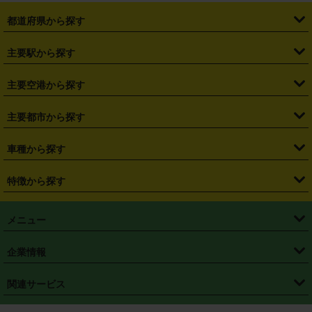
都道府県から探す
・
北海道
・
青森県
・
岩手県
・
宮城県
・
秋田県
・
山形県
主要駅から探す
・
福島県
・
東京都
・
神奈川県
・
埼玉県
・
千葉県
・
茨城県
・
札幌駅
・
仙台駅
・
新宿駅
・
池袋駅
・
渋谷駅
・
東京駅
主要空港から探す
・
栃木県
・
群馬県
・
山梨県
・
愛知県
・
静岡県
・
岐阜県
・
横浜駅
・
川崎駅
・
大宮駅
・
西船橋駅
・
柏駅
・
名古屋駅
・
新千歳空港
・
仙台空港
主要都市から探す
・
長野県
・
新潟県
・
富山県
・
石川県
・
福井県
・
大阪府
・
大阪駅
・
難波駅
・
三宮駅
・
京都駅
・
広島駅
・
博多駅
・
成田空港
・
羽田空港
・
兵庫県
・
京都府
・
滋賀県
・
和歌山県
・
奈良県
・
三重県
・
札幌市
・
仙台市
車種から探す
・
熊本駅
・
那覇空港駅
・
中部国際空港セントレア
・
関西国際空港
・
鳥取県
・
島根県
・
岡山県
・
広島県
・
山口県
・
徳島県
・
千葉市
・
さいたま市
・
軽自動車
・
コンパクトカー
・
ステーションワゴン・セダン
特徴から探す
・
大阪国際空港（伊丹空港）
・
神戸空港
・
香川県
・
愛媛県
・
高知県
・
福岡県
・
佐賀県
・
長崎県
・
横浜市
・
川崎市
・
ミニバン・ワンボックス
・
高級ミニバン・ワンボックス
・
SUV
・
岡山空港
・
徳島空港
・
ハイブリッド
・
宅配レンタカー
・
ETCカードレンタル
・
熊本県
・
大分県
・
宮崎県
・
鹿児島県
・
沖縄県
・
相模原市
・
新潟市
メニュー
・
軽トラック・商用バン
・
福岡空港
・
鹿児島空港
・
長期レンタル
・
深夜時間帯レンタル
・
免責補償プラス
・
静岡市
・
浜松市
・
・
トラック・バン
トップページ
・
はじめての方へ
・
ご利用案内
(タウンエースバン、ライトエースバン等)
企業情報
・
那覇空港
・
パーフェクト補償
・
スタッドレスタイヤ
・
直前予約
・
名古屋市
・
京都市
・
・
トラック・バン
ベストレート保証
・
予約から返却まで
・
・
店舗オリジナル
利用シーン別ガイ
(ハイエースバン・キャラバン等)
・
・
ニコパス(アプリ)
会社概要
・
ニュース
・
国際運転免許証
・
フランチャイズ募集
・
営業時間外返却サービス
・
個人情報保護
関連サービス
・
大阪市
・
堺市
ド
・
・
レッカー搬送サービス
カスタマーハラスメントに対する基本方針
・
神戸市
・
岡山市
・
・
車種・料金
カーリースなら「定額ニコノリパック」
・
店舗を探す
・
キャンペーン