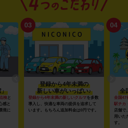
03
04
登録から4年未満の
潔」
新しい車がいっぱい♪
全
点検
と
登録から4年未満の新しいクルマ
を多数
全国47
心感と
導入し、快適な車両の提供を追求して
駅チカ
環境に
います。もちろん追加料金は0円です。
店舗で
用いた
す。