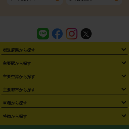
都道府県から探す
・
北海道
・
青森県
・
岩手県
・
宮城県
・
秋田県
・
山形県
主要駅から探す
・
福島県
・
東京都
・
神奈川県
・
埼玉県
・
千葉県
・
茨城県
・
札幌駅
・
仙台駅
・
新宿駅
・
池袋駅
・
渋谷駅
・
東京駅
主要空港から探す
・
栃木県
・
群馬県
・
山梨県
・
愛知県
・
静岡県
・
岐阜県
・
横浜駅
・
川崎駅
・
大宮駅
・
西船橋駅
・
柏駅
・
名古屋駅
・
新千歳空港
・
仙台空港
主要都市から探す
・
長野県
・
新潟県
・
富山県
・
石川県
・
福井県
・
大阪府
・
大阪駅
・
難波駅
・
三宮駅
・
京都駅
・
広島駅
・
博多駅
・
成田空港
・
羽田空港
・
兵庫県
・
京都府
・
滋賀県
・
和歌山県
・
奈良県
・
三重県
・
札幌市
・
仙台市
車種から探す
・
熊本駅
・
那覇空港駅
・
中部国際空港セントレア
・
関西国際空港
・
鳥取県
・
島根県
・
岡山県
・
広島県
・
山口県
・
徳島県
・
千葉市
・
さいたま市
・
軽自動車
・
コンパクトカー
・
ステーションワゴン・セダン
特徴から探す
・
大阪国際空港（伊丹空港）
・
神戸空港
・
香川県
・
愛媛県
・
高知県
・
福岡県
・
佐賀県
・
長崎県
・
横浜市
・
川崎市
・
ミニバン・ワンボックス
・
高級ミニバン・ワンボックス
・
SUV
・
岡山空港
・
徳島空港
・
ハイブリッド
・
宅配レンタカー
・
ETCカードレンタル
・
熊本県
・
大分県
・
宮崎県
・
鹿児島県
・
沖縄県