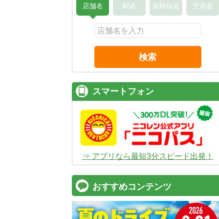
店舗名
駅名
新幹線名
空港名
検索
スマートフォン
⇒ アプリなら最短3分スピード出発！
おすすめコンテンツ