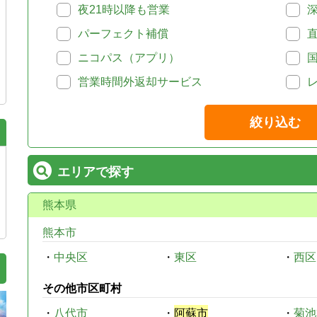
夜21時以降も営業
パーフェクト補償
ニコパス（アプリ）
営業時間外返却サービス
絞り込む
エリアで探す
熊本県
熊本市
・
中央区
・
東区
・
西区
その他市区町村
・
八代市
・
阿蘇市
・
菊池