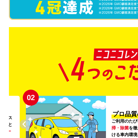
03
清潔」
新
外の清
登録から4年
いただ
快適な車両の