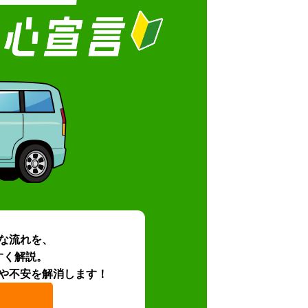
な流れを、
すく解説。
や不安を解消します！