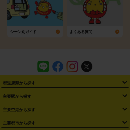
シーン別ガイド
よくある質問
都道府県から探す
・
北海道
・
青森県
・
岩手県
・
宮城県
・
秋田県
・
山形県
主要駅から探す
・
福島県
・
東京都
・
神奈川県
・
埼玉県
・
千葉県
・
茨城県
・
札幌駅
・
仙台駅
・
新宿駅
・
池袋駅
・
渋谷駅
・
東京駅
主要空港から探す
・
栃木県
・
群馬県
・
山梨県
・
愛知県
・
静岡県
・
岐阜県
・
横浜駅
・
川崎駅
・
大宮駅
・
西船橋駅
・
柏駅
・
名古屋駅
・
新千歳空港
・
仙台空港
主要都市から探す
・
長野県
・
新潟県
・
富山県
・
石川県
・
福井県
・
大阪府
・
大阪駅
・
難波駅
・
三宮駅
・
京都駅
・
広島駅
・
博多駅