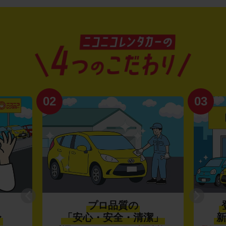
02
03
プロ品質の
〜
「安心・安全・清潔」
新