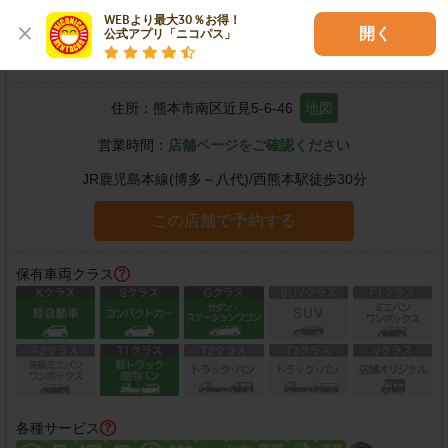
WEBより最大30％お得！

開く
公式アプリ「ニコパス」
熊本近見店
住所：
熊本市南区近見5-6-46
地図
営業時間：
店舗ページをご確認ください
JR鹿児島本線(博多～八代)
/
西熊本駅
徒歩
30
分
この店舗で予約する
保有車両クラス
各種サービス