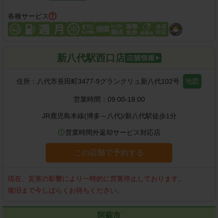
各種サービス
新八代駅西口店
住所：
八代市長田町3477-9グランクリュ新八代102号
地図
営業時間：
09:00-18:00
JR鹿児島本線(博多～八代)
/
新八代駅
徒歩
1
分
営業時間外返却サービス対応店
この店舗で予約する
現在、災害の影響により一時的に営業停止しております。
復旧まで今しばらくお待ちください。
阿蘇市