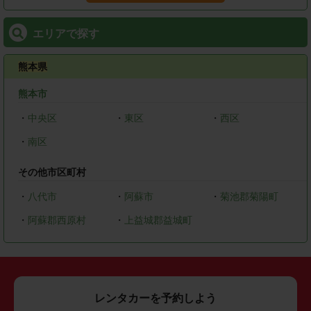
エリアで探す
熊本県
熊本市
・
中央区
・
東区
・
西区
・
南区
その他市区町村
・
八代市
・
阿蘇市
・
菊池郡菊陽町
・
阿蘇郡西原村
・
上益城郡益城町
レンタカーを予約しよう