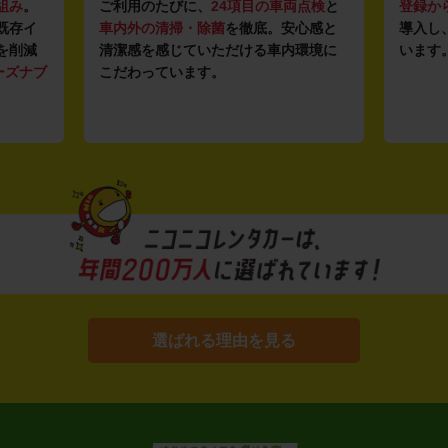
組み
。
ご利用のたびに、
24項目の車両点検
と
登録か
既存イ
車内外の清掃・除菌
を徹底。安心感と
導入し
を削減
清潔感を感じていただける車内環境に
います
ーズナブ
こだわっています。
選ばれる理由を見る