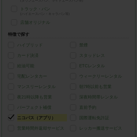
(タウンエースバン、ライトエースバン等)
トラック・バン
(ハイエースバン・キャラバン等)
店舗オリジナル
特徴で探す
ハイブリッド
禁煙
カード決済
スタッドレス
給油可能
ETCレンタル
宅配レンタカー
ウィークリーレンタル
マンスリーレンタル
朝7時以前も営業
夜21時以降も営業
深夜時間帯レンタル
パーフェクト補償
直前予約
ニコパス（アプリ）
国際運転免許証
営業時間外返却サービス
レッカー搬送サービス