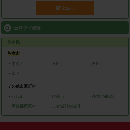
絞り込む
エリアで探す
熊本県
熊本市
・
中央区
・
東区
・
西区
・
南区
その他市区町村
・
八代市
・
阿蘇市
・
菊池郡菊陽町
・
阿蘇郡西原村
・
上益城郡益城町