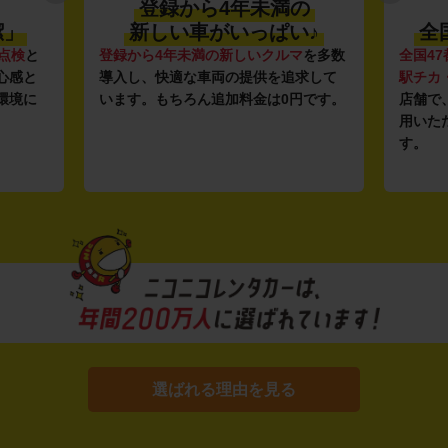
登録から4年未満の
潔」
新しい車がいっぱい♪
全
点検
と
登録から4年未満の新しいクルマ
を多数
全国47
心感と
導入し、快適な車両の提供を追求して
駅チカ
環境に
います。もちろん追加料金は0円です。
店舗で
用いた
す。
選ばれる理由を見る