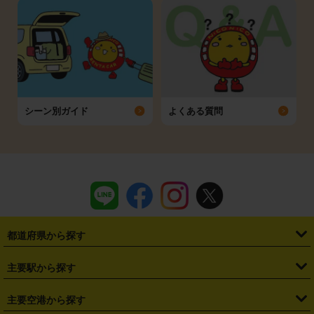
シーン別ガイド
よくある質問
都道府県から探す
・
北海道
・
青森県
・
岩手県
・
宮城県
・
秋田県
・
山形県
主要駅から探す
・
福島県
・
東京都
・
神奈川県
・
埼玉県
・
千葉県
・
茨城県
・
札幌駅
・
仙台駅
・
新宿駅
・
池袋駅
・
渋谷駅
・
東京駅
主要空港から探す
・
栃木県
・
群馬県
・
山梨県
・
愛知県
・
静岡県
・
岐阜県