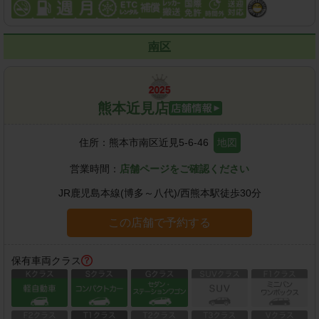
南区
熊本近見店
住所：
熊本市南区近見5-6-46
地図
営業時間：
店舗ページをご確認ください
JR鹿児島本線(博多～八代)
/
西熊本駅
徒歩
30
分
この店舗で予約する
保有車両クラス