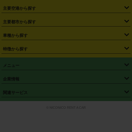
・
福島県
・
東京都
・
神奈川県
・
埼玉県
・
千葉県
・
茨城県
・
札幌駅
・
仙台駅
・
新宿駅
・
池袋駅
・
渋谷駅
・
東京駅
主要空港から探す
・
栃木県
・
群馬県
・
山梨県
・
愛知県
・
静岡県
・
岐阜県
・
横浜駅
・
川崎駅
・
大宮駅
・
西船橋駅
・
柏駅
・
名古屋駅
・
新千歳空港
・
仙台空港
主要都市から探す
・
長野県
・
新潟県
・
富山県
・
石川県
・
福井県
・
大阪府
・
大阪駅
・
難波駅
・
三宮駅
・
京都駅
・
広島駅
・
博多駅
・
成田空港
・
羽田空港
・
兵庫県
・
京都府
・
滋賀県
・
和歌山県
・
奈良県
・
三重県
・
札幌市
・
仙台市
車種から探す
・
熊本駅
・
那覇空港駅
・
中部国際空港セントレア
・
関西国際空港
・
鳥取県
・
島根県
・
岡山県
・
広島県
・
山口県
・
徳島県
・
千葉市
・
さいたま市
・
軽自動車
・
コンパクトカー
・
ステーションワゴン・セダン
特徴から探す
・
大阪国際空港（伊丹空港）
・
神戸空港
・
香川県
・
愛媛県
・
高知県
・
福岡県
・
佐賀県
・
長崎県
・
横浜市
・
川崎市
・
ミニバン・ワンボックス
・
高級ミニバン・ワンボックス
・
SUV
・
岡山空港
・
徳島空港
・
ハイブリッド
・
宅配レンタカー
・
ETCカードレンタル
・
熊本県
・
大分県
・
宮崎県
・
鹿児島県
・
沖縄県
・
相模原市
・
新潟市
メニュー
・
軽トラック・商用バン
・
福岡空港
・
鹿児島空港
・
長期レンタル
・
深夜時間帯レンタル
・
免責補償プラス
・
静岡市
・
浜松市
・
・
トラック・バン
トップページ
・
はじめての方へ
・
ご利用案内
(タウンエースバン、ライトエースバン等)
企業情報
・
那覇空港
・
パーフェクト補償
・
スタッドレスタイヤ
・
直前予約
・
名古屋市
・
京都市
・
・
トラック・バン
ベストレート保証
・
予約から返却まで
・
・
店舗オリジナル
利用シーン別ガイ
(ハイエースバン・キャラバン等)
・
・
ニコパス(アプリ)
会社概要
・
ニュース
・
国際運転免許証
・
フランチャイズ募集
・
営業時間外返却サービス
・
個人情報保護
関連サービス
・
大阪市
・
堺市
ド
・
・
レッカー搬送サービス
カスタマーハラスメントに対する基本方針
・
神戸市
・
岡山市
・
・
車種・料金
カーリースなら「定額ニコノリパック」
・
店舗を探す
・
キャンペーン
© NICONICO RENT A CAR
・
特定商取引法に基づく表記
・
旅行業約款
・
広島市
・
北九州市
・
・
会員特典
超短期カーリースの「ニコリース」
・
選ばれる理由
・
安心・安全への取
り組み
・
福岡市
・
熊本市
・
清潔・快適な車内
・
徹底した車両点検
・
新しいクルマ