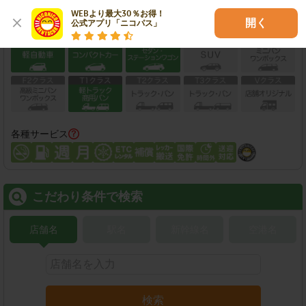
WEBより最大30％お得！

開く
公式アプリ「ニコパス」
保有車両クラス
各種サービス
こだわり条件で検索
店舗名
駅名
新幹線名
空港名
検索