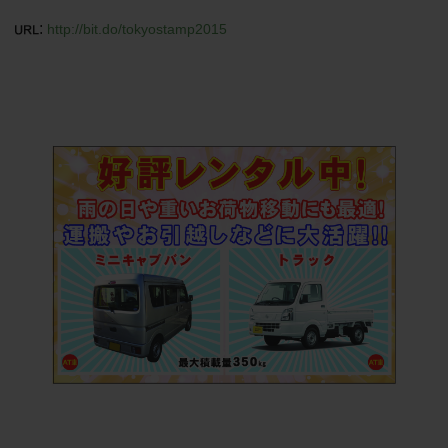
:
http://bit.do/tokyostamp2015