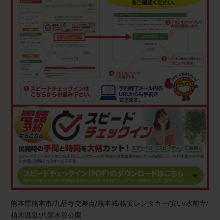
熊本県熊本市/九品寺交差点/熊本城/格安レンタカー/安い/水前寺/
植木温泉/八景水谷公園