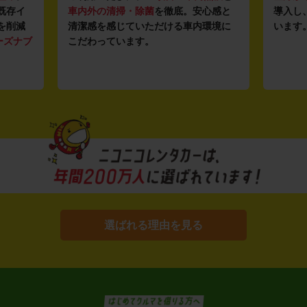
心感と
導入し、快適な車両の提供を追求して
駅チカ
環境に
います。もちろん追加料金は0円です。
店舗で
用いた
す。
選ばれる理由を見る