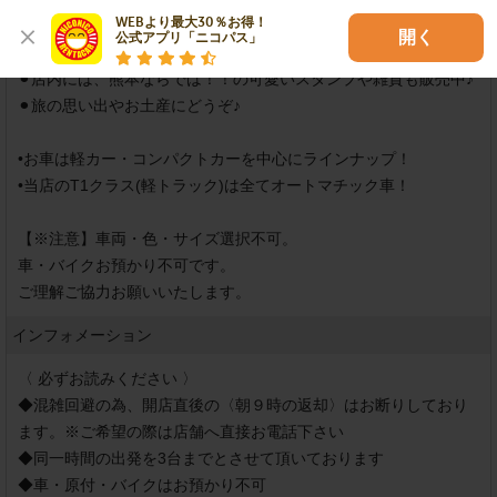
WEBより最大30％お得！

開く
公式アプリ「ニコパス」
《東京スタンプ(はんこ屋さん) × ニコニコレンタカー》

⚫︎店内には、熊本ならでは！！の可愛いスタンプや雑貨も販売中♪

⚫︎旅の思い出やお土産にどうぞ♪

•お車は軽カー・コンパクトカーを中心にラインナップ！

•当店のT1クラス(軽トラック)は全てオートマチック車！

【※注意】車両・色・サイズ選択不可。

車・バイクお預かり不可です。

インフォメーション
〈 必ずお読みください 〉

◆混雑回避の為、開店直後の〈朝９時の返却〉はお断りしており
ます。※ご希望の際は店舗へ直接お電話下さい

◆同一時間の出発を3台までとさせて頂いております

◆車・原付・バイクはお預かり不可
