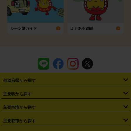
シーン別ガイド
よくある質問
都道府県から探す
・
北海道
・
青森県
・
岩手県
・
宮城県
・
秋田県
・
山形県
主要駅から探す
・
福島県
・
東京都
・
神奈川県
・
埼玉県
・
千葉県
・
茨城県
・
札幌駅
・
仙台駅
・
新宿駅
・
池袋駅
・
渋谷駅
・
東京駅
主要空港から探す
・
栃木県
・
群馬県
・
山梨県
・
愛知県
・
静岡県
・
岐阜県
・
横浜駅
・
川崎駅
・
大宮駅
・
西船橋駅
・
柏駅
・
名古屋駅
・
新千歳空港
・
仙台空港
主要都市から探す
・
長野県
・
新潟県
・
富山県
・
石川県
・
福井県
・
大阪府
・
大阪駅
・
難波駅
・
三宮駅
・
京都駅
・
広島駅
・
博多駅
・
成田空港
・
羽田空港
・
兵庫県
・
京都府
・
滋賀県
・
和歌山県
・
奈良県
・
三重県