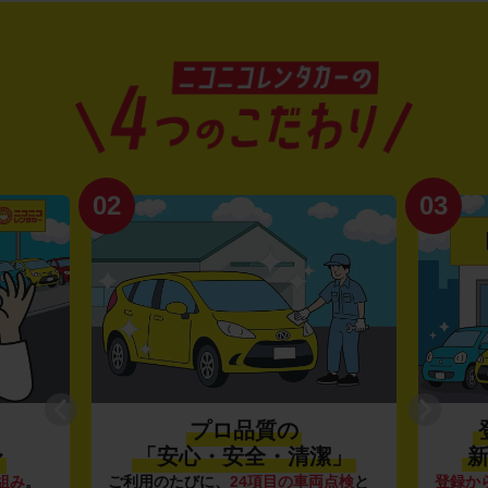
03
04
登録から4年未満の
潔」
新しい車がいっぱい♪
全
点検
と
登録から4年未満の新しいクルマ
を多数
全国47