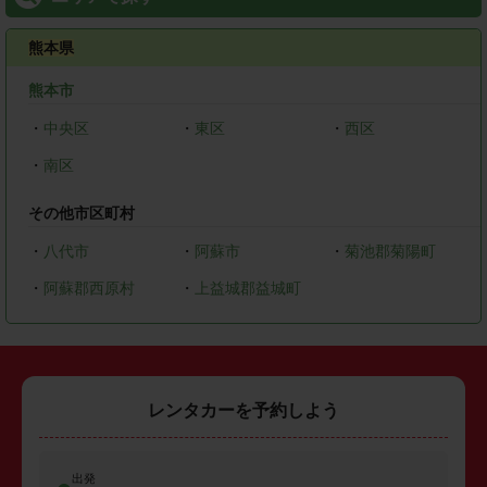
熊本県
熊本市
・
中央区
・
東区
・
西区
・
南区
その他市区町村
・
八代市
・
阿蘇市
・
菊池郡菊陽町
・
阿蘇郡西原村
・
上益城郡益城町
レンタカーを予約しよう
出発