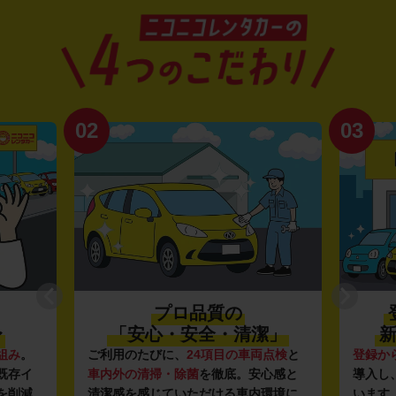
02
03
プロ品質の
〜
「安心・安全・清潔」
新
組み
。
ご利用のたびに、
24項目の車両点検
と
登録か
既存イ
車内外の清掃・除菌
を徹底。安心感と
導入し
を削減
清潔感を感じていただける車内環境に
います