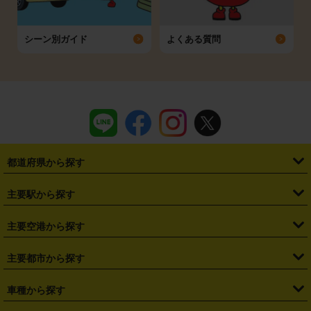
シーン別ガイド
よくある質問
都道府県から探す
・
北海道
・
青森県
・
岩手県
・
宮城県
・
秋田県
・
山形県
主要駅から探す
・
福島県
・
東京都
・
神奈川県
・
埼玉県
・
千葉県
・
茨城県
・
札幌駅
・
仙台駅
・
新宿駅
・
池袋駅
・
渋谷駅
・
東京駅
主要空港から探す
・
栃木県
・
群馬県
・
山梨県
・
愛知県
・
静岡県
・
岐阜県
・
横浜駅
・
川崎駅
・
大宮駅
・
西船橋駅
・
柏駅
・
名古屋駅
・
新千歳空港
・
仙台空港
主要都市から探す
・
長野県
・
新潟県
・
富山県
・
石川県
・
福井県
・
大阪府
・
大阪駅
・
難波駅
・
三宮駅
・
京都駅
・
広島駅
・
博多駅
・
成田空港
・
羽田空港
・
兵庫県
・
京都府
・
滋賀県
・
和歌山県
・
奈良県
・
三重県
・
札幌市
・
仙台市
車種から探す
・
熊本駅
・
那覇空港駅
・
中部国際空港セントレア
・
関西国際空港
・
鳥取県
・
島根県
・
岡山県
・
広島県
・
山口県
・
徳島県
・
千葉市
・
さいたま市