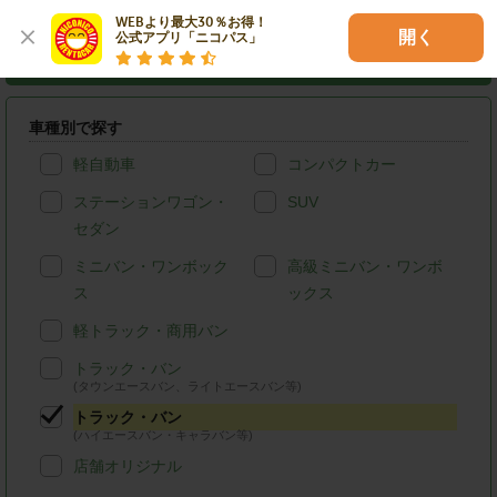
WEBより最大30％お得！

開く
公式アプリ「ニコパス」
熊本県のニコニコレンタカーを条件検索
車種別で探す
軽自動車
コンパクトカー
ステーションワゴン・
SUV
セダン
ミニバン・ワンボック
高級ミニバン・ワンボ
ス
ックス
軽トラック・商用バン
トラック・バン
(タウンエースバン、ライトエースバン等)
トラック・バン
(ハイエースバン・キャラバン等)
店舗オリジナル