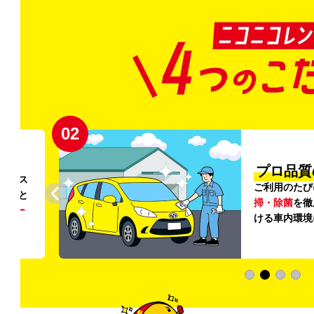
02
円〜
プロ品質
リンス
ご利用のたび
ること
掃・除菌
を徹
う
リー
ける車内環境