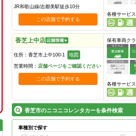
JR和歌山線
/
志都美駅
徒歩
10
分
各種サービス
この店舗で予約する
香芝上中店
保有車両クラ
住所：
香芝市上中100-1
地図
営業時間：
店舗ページをご確認ください
この店舗で予約する
各種サービス
香芝市のニコニコレンタカーを条件検索
車種別で探す