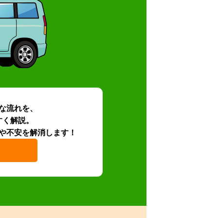
な流れを、
すく解説。
や不安を解消します！