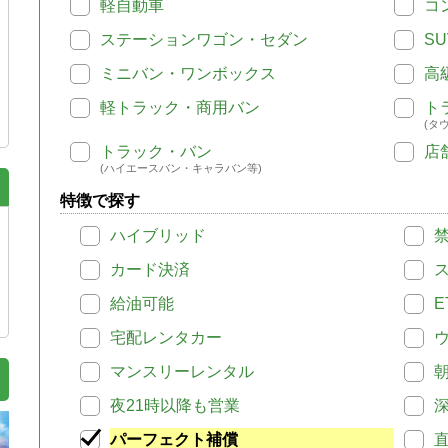
軽自動車
コ
ステーションワゴン・セダン
SU
ミニバン・ワンボックス
高
軽トラック・商用バン
ト
(タ
トラック・バン
店
(ハイエースバン・キャラバン等)
特徴で探す
ハイブリッド
カード決済
給油可能
E
宅配レンタカー
マンスリーレンタル
夜21時以降も営業
パーフェクト補償