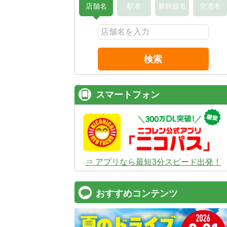
店舗名
駅名
新幹線名
空港名
検索
スマートフォン
⇒ アプリなら最短3分スピード出発！
おすすめコンテンツ