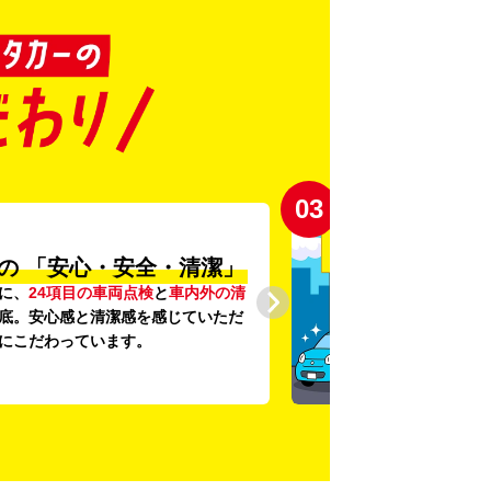
03
の
「安心・安全・清潔」
に、
24項目の車両点検
と
車内外の清
底。安心感と清潔感を感じていただ
にこだわっています。