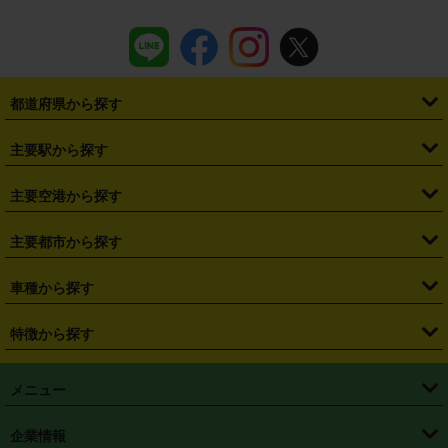
都道府県から探す
・
北海道
・
青森県
・
岩手県
・
宮城県
・
秋田県
・
山形県
主要駅から探す
・
福島県
・
東京都
・
神奈川県
・
埼玉県
・
千葉県
・
茨城県
・
札幌駅
・
仙台駅
・
新宿駅
・
池袋駅
・
渋谷駅
・
東京駅
主要空港から探す
・
栃木県
・
群馬県
・
山梨県
・
愛知県
・
静岡県
・
岐阜県
・
横浜駅
・
川崎駅
・
大宮駅
・
西船橋駅
・
柏駅
・
名古屋駅
・
新千歳空港
・
仙台空港
主要都市から探す
・
長野県
・
新潟県
・
富山県
・
石川県
・
福井県
・
大阪府
・
大阪駅
・
難波駅
・
三宮駅
・
京都駅
・
広島駅
・
博多駅
・
成田空港
・
羽田空港
・
兵庫県
・
京都府
・
滋賀県
・
和歌山県
・
奈良県
・
三重県
・
札幌市
・
仙台市
車種から探す
・
熊本駅
・
那覇空港駅
・
中部国際空港セントレア
・
関西国際空港
・
鳥取県
・
島根県
・
岡山県
・
広島県
・
山口県
・
徳島県
・
千葉市
・
さいたま市
・
軽自動車
・
コンパクトカー
・
ステーションワゴン・セダン
特徴から探す
・
大阪国際空港（伊丹空港）
・
神戸空港
・
香川県
・
愛媛県
・
高知県
・
福岡県
・
佐賀県
・
長崎県
・
横浜市
・
川崎市
・
ミニバン・ワンボックス
・
高級ミニバン・ワンボックス
・
SUV
・
岡山空港
・
徳島空港
・
ハイブリッド
・
宅配レンタカー
・
ETCカードレンタル
・
熊本県
・
大分県
・
宮崎県
・
鹿児島県
・
沖縄県
・
相模原市
・
新潟市
メニュー
・
軽トラック・商用バン
・
福岡空港
・
鹿児島空港
・
長期レンタル
・
深夜時間帯レンタル
・
免責補償プラス
・
静岡市
・
浜松市
・
・
トラック・バン
トップページ
・
はじめての方へ
・
ご利用案内
(タウンエースバン、ライトエースバン等)
企業情報
・
那覇空港
・
パーフェクト補償
・
スタッドレスタイヤ
・
直前予約