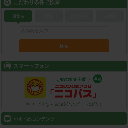
こだわり条件で検索
店舗名
駅名
新幹線名
空港名
検索
スマートフォン
⇒ アプリなら最短3分スピード出発！
おすすめコンテンツ