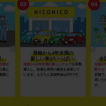
03
04
登録から4年未満の
潔」
新しい車がいっぱい♪
全
点検
と
登録から4年未満の新しいクルマ
を多数
全国47
心感と
導入し、快適な車両の提供を追求して
駅チカ
環境に
います。もちろん追加料金は0円です。
店舗で
用いた
す。