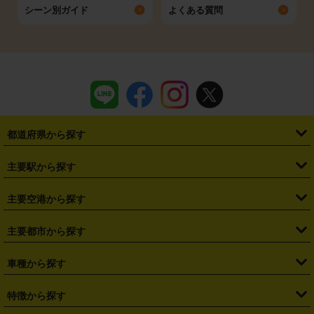
シーン別ガイド
よくある質問
都道府県から探す
・
北海道
・
青森県
・
岩手県
・
宮城県
・
秋田県
・
山形県
主要駅から探す
・
福島県
・
東京都
・
神奈川県
・
埼玉県
・
千葉県
・
茨城県
・
札幌駅
・
仙台駅
・
新宿駅
・
池袋駅
・
渋谷駅
・
東京駅
主要空港から探す
・
栃木県
・
群馬県
・
山梨県
・
愛知県
・
静岡県
・
岐阜県
・
横浜駅
・
川崎駅
・
大宮駅
・
西船橋駅
・
柏駅
・
名古屋駅
・
新千歳空港
・
仙台空港
主要都市から探す
・
長野県
・
新潟県
・
富山県
・
石川県
・
福井県
・
大阪府
・
大阪駅
・
難波駅
・
三宮駅
・
京都駅
・
広島駅
・
博多駅
・
成田空港
・
羽田空港
・
兵庫県
・
京都府
・
滋賀県
・
和歌山県
・
奈良県
・
三重県
・
札幌市
・
仙台市
車種から探す
・
熊本駅
・
那覇空港駅
・
中部国際空港セントレア
・
関西国際空港
・
鳥取県
・
島根県
・
岡山県
・
広島県
・
山口県
・
徳島県
・
千葉市
・
さいたま市
・
軽自動車
・
コンパクトカー
・
ステーションワゴン・セダン
特徴から探す
・
大阪国際空港（伊丹空港）
・
神戸空港
・
香川県
・
愛媛県
・
高知県
・
福岡県
・
佐賀県
・
長崎県
・
横浜市
・
川崎市
・
ミニバン・ワンボックス
・
高級ミニバン・ワンボックス
・
SUV