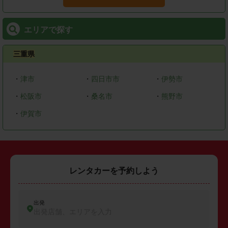
エリアで探す
三重県
・
津市
・
四日市市
・
伊勢市
・
松阪市
・
桑名市
・
熊野市
・
伊賀市
レンタカーを予約しよう
出発
出発店舗、エリアを入力