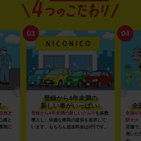
03
04
登録から4年未満の
潔」
新しい車がいっぱい♪
全
点検
と
登録から4年未満の新しいクルマ
を多数
全国47
心感と
導入し、快適な車両の提供を追求して
駅チカ
環境に
います。もちろん追加料金は0円です。
店舗で
用いた
す。