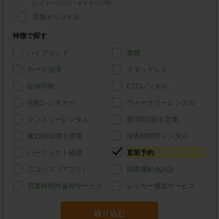
(ハイエースバン・キャラバン等)
店舗オリジナル
特徴で探す
ハイブリッド
禁煙
カード決済
スタッドレス
給油可能
ETCレンタル
宅配レンタカー
ウィークリーレンタル
マンスリーレンタル
朝7時以前も営業
夜21時以降も営業
深夜時間帯レンタル
パーフェクト補償
直前予約
ニコパス（アプリ）
国際運転免許証
営業時間外返却サービス
レッカー搬送サービス
絞り込む