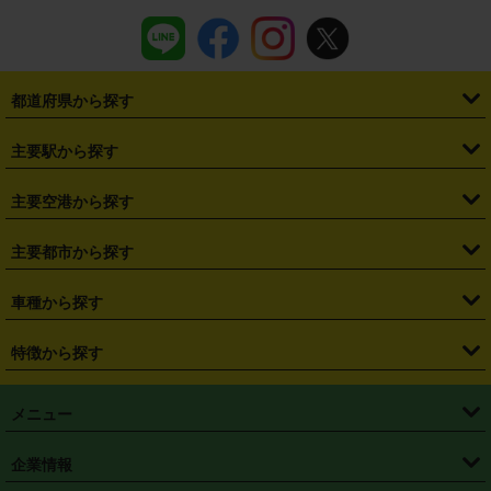
都道府県から探す
・
北海道
・
青森県
・
岩手県
・
宮城県
・
秋田県
・
山形県
主要駅から探す
・
福島県
・
東京都
・
神奈川県
・
埼玉県
・
千葉県
・
茨城県
・
札幌駅
・
仙台駅
・
新宿駅
・
池袋駅
・
渋谷駅
・
東京駅
主要空港から探す
・
栃木県
・
群馬県
・
山梨県
・
愛知県
・
静岡県
・
岐阜県
・
横浜駅
・
川崎駅
・
大宮駅
・
西船橋駅
・
柏駅
・
名古屋駅
・
新千歳空港
・
仙台空港
主要都市から探す
・
長野県
・
新潟県
・
富山県
・
石川県
・
福井県
・
大阪府
・
大阪駅
・
難波駅
・
三宮駅
・
京都駅
・
広島駅
・
博多駅
・
成田空港
・
羽田空港
・
兵庫県
・
京都府
・
滋賀県
・
和歌山県
・
奈良県
・
三重県
・
札幌市
・
仙台市
車種から探す
・
熊本駅
・
那覇空港駅
・
中部国際空港セントレア
・
関西国際空港
・
鳥取県
・
島根県
・
岡山県
・
広島県
・
山口県
・
徳島県
・
千葉市
・
さいたま市
・
軽自動車
・
コンパクトカー
・
ステーションワゴン・セダン
特徴から探す
・
大阪国際空港（伊丹空港）
・
神戸空港
・
香川県
・
愛媛県
・
高知県
・
福岡県
・
佐賀県
・
長崎県
・
横浜市
・
川崎市
・
ミニバン・ワンボックス
・
高級ミニバン・ワンボックス
・
SUV
・
岡山空港
・
徳島空港
・
ハイブリッド
・
宅配レンタカー
・
ETCカードレンタル
・
熊本県
・
大分県
・
宮崎県
・
鹿児島県
・
沖縄県
・
相模原市
・
新潟市
メニュー
・
軽トラック・商用バン
・
福岡空港
・
鹿児島空港
・
長期レンタル
・
深夜時間帯レンタル
・
免責補償プラス
・
静岡市
・
浜松市
・
・
トラック・バン
トップページ
・
はじめての方へ
・
ご利用案内
(タウンエースバン、ライトエースバン等)
企業情報
・
那覇空港
・
パーフェクト補償
・
スタッドレスタイヤ
・
直前予約
・
名古屋市
・
京都市
・
・
トラック・バン
ベストレート保証
・
予約から返却まで
・
・
店舗オリジナル
利用シーン別ガイ