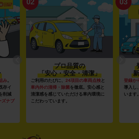
02
03
プロ品質の
〜
「安心・安全・清潔」
新
組み
。
ご利用のたびに、
24項目の車両点検
と
登録か
既存イ
車内外の清掃・除菌
を徹底。安心感と
導入し
を削減
清潔感を感じていただける車内環境に
います
ーズナブ
こだわっています。