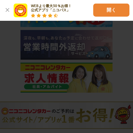
WEBより最大30％お得！

開く
公式アプリ「ニコパス」