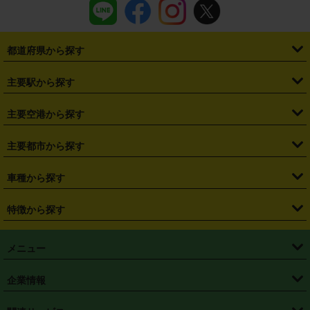
都道府県から探す
・
北海道
・
青森県
・
岩手県
・
宮城県
・
秋田県
・
山形県
主要駅から探す
・
福島県
・
東京都
・
神奈川県
・
埼玉県
・
千葉県
・
茨城県
・
札幌駅
・
仙台駅
・
新宿駅
・
池袋駅
・
渋谷駅
・
東京駅
主要空港から探す
・
栃木県
・
群馬県
・
山梨県
・
愛知県
・
静岡県
・
岐阜県
・
横浜駅
・
川崎駅
・
大宮駅
・
西船橋駅
・
柏駅
・
名古屋駅
・
新千歳空港
・
仙台空港
主要都市から探す
・
長野県
・
新潟県
・
富山県
・
石川県
・
福井県
・
大阪府
・
大阪駅
・
難波駅
・
三宮駅
・
京都駅
・
広島駅
・
博多駅
・
成田空港
・
羽田空港
・
兵庫県
・
京都府
・
滋賀県
・
和歌山県
・
奈良県
・
三重県
・
札幌市
・
仙台市
車種から探す
・
熊本駅
・
那覇空港駅
・
中部国際空港セントレア
・
関西国際空港
・
鳥取県
・
島根県
・
岡山県
・
広島県
・
山口県
・
徳島県
・
千葉市
・
さいたま市
・
軽自動車
・
コンパクトカー
・
ステーションワゴン・セダン
特徴から探す
・
大阪国際空港（伊丹空港）
・
神戸空港
・
香川県
・
愛媛県
・
高知県
・
福岡県
・
佐賀県
・
長崎県
・
横浜市
・
川崎市
・
ミニバン・ワンボックス
・
高級ミニバン・ワンボックス
・
SUV
・
岡山空港
・
徳島空港
・
ハイブリッド
・
宅配レンタカー
・
ETCカードレンタル
・
熊本県
・
大分県
・
宮崎県
・
鹿児島県
・
沖縄県
・
相模原市
・
新潟市
メニュー
・
軽トラック・商用バン
・
福岡空港
・
鹿児島空港
・
長期レンタル
・
深夜時間帯レンタル
・
免責補償プラス
・
静岡市
・
浜松市
・
・
トラック・バン
トップページ
・
はじめての方へ
・
ご利用案内
(タウンエースバン、ライトエースバン等)
企業情報
・
那覇空港
・
パーフェクト補償
・
スタッドレスタイヤ
・
直前予約
・
名古屋市
・
京都市
・
・
トラック・バン
ベストレート保証
・
予約から返却まで
・
・
店舗オリジナル
利用シーン別ガイ
(ハイエースバン・キャラバン等)
・
・
ニコパス(アプリ)
会社概要
・
ニュース
・
国際運転免許証
・
フランチャイズ募集
・
営業時間外返却サービス
・
個人情報保護