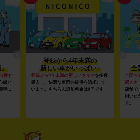
登録から4年未満の
潔」
新しい車がいっぱい♪
全
点検
と
登録から4年未満の新しいクルマ
を多数
全国47
心感と
導入し、快適な車両の提供を追求して
駅チカ
環境に
います。もちろん追加料金は0円です。
店舗で
用いた
す。