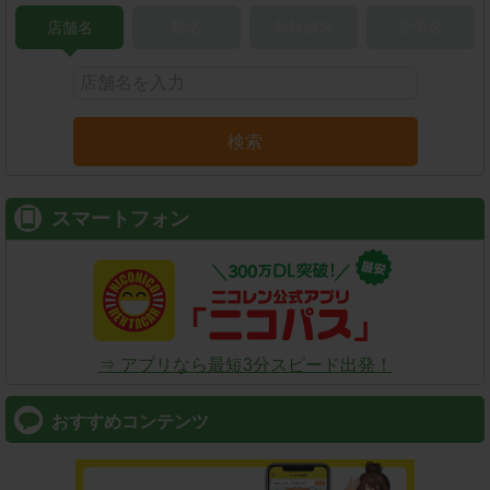
店舗名
駅名
新幹線名
空港名
検索
スマートフォン
⇒ アプリなら最短3分スピード出発！
おすすめコンテンツ