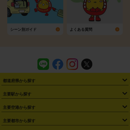
シーン別ガイド
よくある質問
都道府県から探す
・
北海道
・
青森県
・
岩手県
・
宮城県
・
秋田県
・
山形県
主要駅から探す
・
福島県
・
東京都
・
神奈川県
・
埼玉県
・
千葉県
・
茨城県
・
札幌駅
・
仙台駅
・
新宿駅
・
池袋駅
・
渋谷駅
・
東京駅
主要空港から探す
・
栃木県
・
群馬県
・
山梨県
・
愛知県
・
静岡県
・
岐阜県
・
横浜駅
・
川崎駅
・
大宮駅
・
西船橋駅
・
柏駅
・
名古屋駅
・
新千歳空港
・
仙台空港
主要都市から探す
・
長野県
・
新潟県
・
富山県
・
石川県
・
福井県
・
大阪府
・
大阪駅
・
難波駅
・
三宮駅
・
京都駅
・
広島駅
・
博多駅
・
成田空港
・
羽田空港