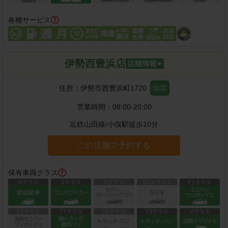
各種サービス
伊勢西豊浜店
住所：
伊勢市西豊浜町1720
地図
営業時間：
08:00-20:00
近鉄山田線
/
小俣駅
徒歩
10
分
この店舗で予約する
保有車両クラス