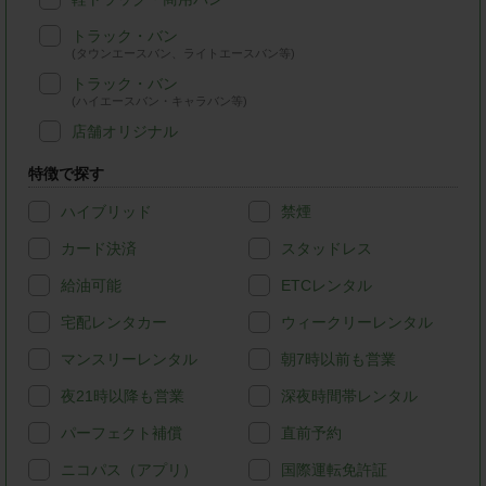
トラック・バン
(タウンエースバン、ライトエースバン等)
トラック・バン
(ハイエースバン・キャラバン等)
店舗オリジナル
特徴で探す
ハイブリッド
禁煙
カード決済
スタッドレス
給油可能
ETCレンタル
宅配レンタカー
ウィークリーレンタル
マンスリーレンタル
朝7時以前も営業
夜21時以降も営業
深夜時間帯レンタル
パーフェクト補償
直前予約
ニコパス（アプリ）
国際運転免許証