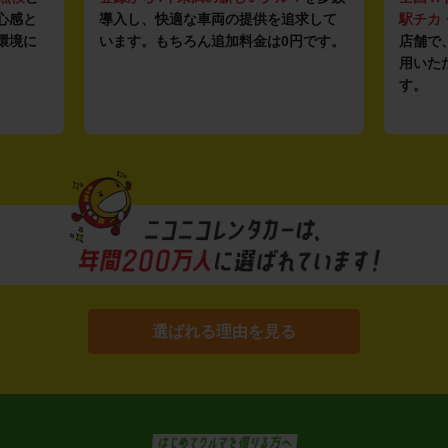
心感と
導入し、快適な車両の提供を追求して
駅チカ
環境に
います。もちろん追加料金は0円です。
店舗で
用いた
す。
選ばれる理由を見る