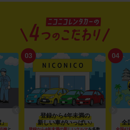
03
04
登録から4年未満の
潔」
新しい車がいっぱい♪
全
点検
と
登録から4年未満の新しいクルマ
を多数
全国47