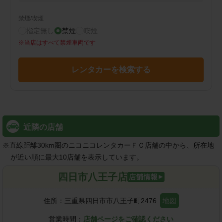
禁煙/喫煙
指定無し
禁煙
喫煙
※
当店はすべて禁煙車両です
レンタカーを検索する
近隣の店舗
※
直線距離30km圏のニコニコレンタカーＦＣ店舗の中から、所在地
が近い順に最大10店舗を表示しています。
四日市八王子店
住所：
三重県四日市市八王子町2476
地図
営業時間：
店舗ページをご確認ください