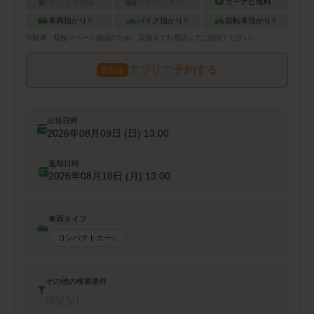
ガソスタ併設
ETCレンタル
カーナビ無料
車両預かり
バイク預かり
自転車預かり
※
※
※
※
駐車・駐輪
スペース確認のため、店舗までお電話にてご相談ください。
アプリで予約する
最安値
出発日時
2026年08月09日 (日)
13:00
返却日時
2026年08月10日 (月)
13:00
車両タイプ
コンパクトカー
その他の検索条件
指定なし