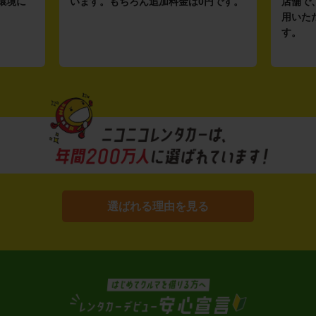
環境に
います。もちろん追加料金は0円です。
店舗で
用いた
す。
選ばれる理由を見る