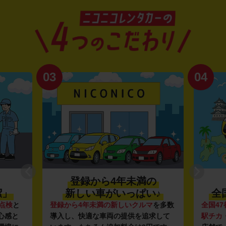
03
04
登録から4年未満の
潔」
新しい車がいっぱい♪
全
点検
と
登録から4年未満の新しいクルマ
を多数
全国47
心感と
導入し、快適な車両の提供を追求して
駅チカ