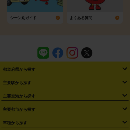
シーン別ガイド
よくある質問
都道府県から探す
・
北海道
・
青森県
・
岩手県
・
宮城県
・
秋田県
・
山形県
主要駅から探す
・
福島県
・
東京都
・
神奈川県
・
埼玉県
・
千葉県
・
茨城県
・
札幌駅
・
仙台駅
・
新宿駅
・
池袋駅
・
渋谷駅
・
東京駅
主要空港から探す
・
栃木県
・
群馬県
・
山梨県
・
愛知県
・
静岡県
・
岐阜県
・
横浜駅
・
川崎駅
・
大宮駅
・
西船橋駅
・
柏駅
・
名古屋駅
・
新千歳空港
・
仙台空港
主要都市から探す
・
長野県
・
新潟県
・
富山県
・
石川県
・
福井県
・
大阪府
・
大阪駅
・
難波駅
・
三宮駅
・
京都駅
・
広島駅
・
博多駅
・
成田空港
・
羽田空港
・
兵庫県
・
京都府
・
滋賀県
・
和歌山県
・
奈良県
・
三重県
・
札幌市
・
仙台市
車種から探す
・
熊本駅
・
那覇空港駅
・
中部国際空港セントレア
・
関西国際空港
・
鳥取県
・
島根県
・
岡山県
・
広島県
・
山口県
・
徳島県
・
千葉市
・
さいたま市