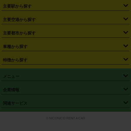
・
北海道
・
青森県
・
岩手県
・
宮城県
・
秋田県
・
山形県
主要駅から探す
・
福島県
・
東京都
・
神奈川県
・
埼玉県
・
千葉県
・
茨城県
・
札幌駅
・
仙台駅
・
新宿駅
・
池袋駅
・
渋谷駅
・
東京駅
主要空港から探す
・
栃木県
・
群馬県
・
山梨県
・
愛知県
・
静岡県
・
岐阜県
・
横浜駅
・
川崎駅
・
大宮駅
・
西船橋駅
・
柏駅
・
名古屋駅
・
新千歳空港
・
仙台空港
主要都市から探す
・
長野県
・
新潟県
・
富山県
・
石川県
・
福井県
・
大阪府
・
大阪駅
・
難波駅
・
三宮駅
・
京都駅
・
広島駅
・
博多駅
・
成田空港
・
羽田空港
・
兵庫県
・
京都府
・
滋賀県
・
和歌山県
・
奈良県
・
三重県
・
札幌市
・
仙台市
車種から探す
・
熊本駅
・
那覇空港駅
・
中部国際空港セントレア
・
関西国際空港
・
鳥取県
・
島根県
・
岡山県
・
広島県
・
山口県
・
徳島県
・
千葉市
・
さいたま市
・
軽自動車
・
コンパクトカー
・
ステーションワゴン・セダン
特徴から探す
・
大阪国際空港（伊丹空港）
・
神戸空港
・
香川県
・
愛媛県
・
高知県
・
福岡県
・
佐賀県
・
長崎県
・
横浜市
・
川崎市
・
ミニバン・ワンボックス
・
高級ミニバン・ワンボックス
・
SUV
・
岡山空港
・
徳島空港
・
ハイブリッド
・
宅配レンタカー
・
ETCカードレンタル
・
熊本県
・
大分県
・
宮崎県
・
鹿児島県
・
沖縄県
・
相模原市
・
新潟市
メニュー
・
軽トラック・商用バン
・
福岡空港
・
鹿児島空港
・
長期レンタル
・
深夜時間帯レンタル
・
免責補償プラス
・
静岡市
・
浜松市
・
・
トラック・バン
トップページ
・
はじめての方へ
・
ご利用案内
(タウンエースバン、ライトエースバン等)
企業情報
・
那覇空港
・
パーフェクト補償
・
スタッドレスタイヤ
・
直前予約
・
名古屋市
・
京都市
・
・
トラック・バン
ベストレート保証
・
予約から返却まで
・
・
店舗オリジナル
利用シーン別ガイ
(ハイエースバン・キャラバン等)
・
・
ニコパス(アプリ)
会社概要
・
ニュース
・
国際運転免許証
・
フランチャイズ募集
・
営業時間外返却サービス
・
個人情報保護
関連サービス
・
大阪市
・
堺市
ド
・
・
レッカー搬送サービス
カスタマーハラスメントに対する基本方針
・
神戸市
・
岡山市
・
・
車種・料金
カーリースなら「定額ニコノリパック」
・
店舗を探す
・
キャンペーン
© NICONICO RENT A CAR
・
特定商取引法に基づく表記
・
旅行業約款
・
広島市
・
北九州市
・
・
会員特典
超短期カーリースの「ニコリース」
・
選ばれる理由
・
安心・安全への取
り組み