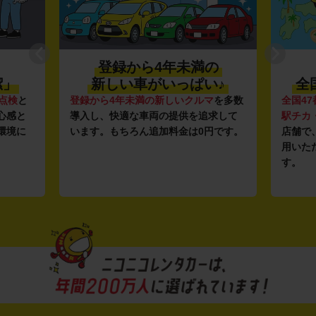
登録から4年未満の
潔」
新しい車がいっぱい♪
全
点検
と
登録から4年未満の新しいクルマ
を多数
全国47
心感と
導入し、快適な車両の提供を追求して
駅チカ
環境に
います。もちろん追加料金は0円です。
店舗で
用いた
す。