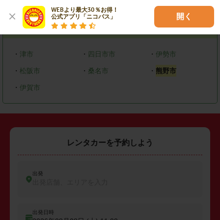
エリアで探す
WEBより最大30％お得！

開く
公式アプリ「ニコパス」
三重県
・
津市
・
四日市市
・
伊勢市
・
松阪市
・
桑名市
・
熊野市
・
伊賀市
レンタカーを予約しよう
出発
出発店舗、エリアを入力
出発日時