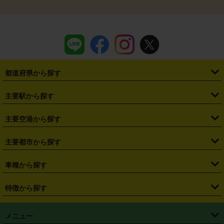
都道府県から探す
・
北海道
・
青森県
・
岩手県
・
宮城県
・
秋田県
・
山形県
主要駅から探す
・
福島県
・
東京都
・
神奈川県
・
埼玉県
・
千葉県
・
茨城県
・
札幌駅
・
仙台駅
・
新宿駅
・
池袋駅
・
渋谷駅
・
東京駅
主要空港から探す
・
栃木県
・
群馬県
・
山梨県
・
愛知県
・
静岡県
・
岐阜県
・
横浜駅
・
川崎駅
・
大宮駅
・
西船橋駅
・
柏駅
・
名古屋駅
・
新千歳空港
・
仙台空港
主要都市から探す
・
長野県
・
新潟県
・
富山県
・
石川県
・
福井県
・
大阪府
・
大阪駅
・
難波駅
・
三宮駅
・
京都駅
・
広島駅
・
博多駅
・
成田空港
・
羽田空港
・
兵庫県
・
京都府
・
滋賀県
・
和歌山県
・
奈良県
・
三重県
・
札幌市
・
仙台市
車種から探す
・
熊本駅
・
那覇空港駅
・
中部国際空港セントレア
・
関西国際空港
・
鳥取県
・
島根県
・
岡山県
・
広島県
・
山口県
・
徳島県
・
千葉市
・
さいたま市
・
軽自動車
・
コンパクトカー
・
ステーションワゴン・セダン
特徴から探す
・
大阪国際空港（伊丹空港）
・
神戸空港
・
香川県
・
愛媛県
・
高知県
・
福岡県
・
佐賀県
・
長崎県
・
横浜市
・
川崎市
・
ミニバン・ワンボックス
・
高級ミニバン・ワンボックス
・
SUV
・
岡山空港
・
徳島空港
・
ハイブリッド
・
宅配レンタカー
・
ETCカードレンタル
・
熊本県
・
大分県
・
宮崎県
・
鹿児島県
・
沖縄県
・
相模原市
・
新潟市
メニュー
・
軽トラック・商用バン
・
福岡空港
・
鹿児島空港
・
長期レンタル
・
深夜時間帯レンタル
・
免責補償プラス