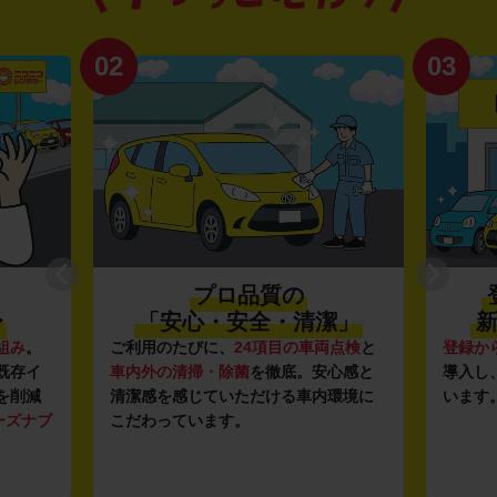
02
03
プロ品質の
〜
「安心・安全・清潔」
新
組み
。
ご利用のたびに、
24項目の車両点検
と
登録か
既存イ
車内外の清掃・除菌
を徹底。安心感と
導入し
を削減
清潔感を感じていただける車内環境に
います
ーズナブ
こだわっています。