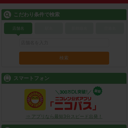
こだわり条件で検索
店舗名
駅名
新幹線名
空港名
検索
スマートフォン
⇒ アプリなら最短3分スピード出発！