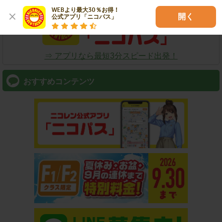
WEBより最大30％お得！

開く
公式アプリ「ニコパス」
⇒ アプリなら最短3分スピード出発！
おすすめコンテンツ