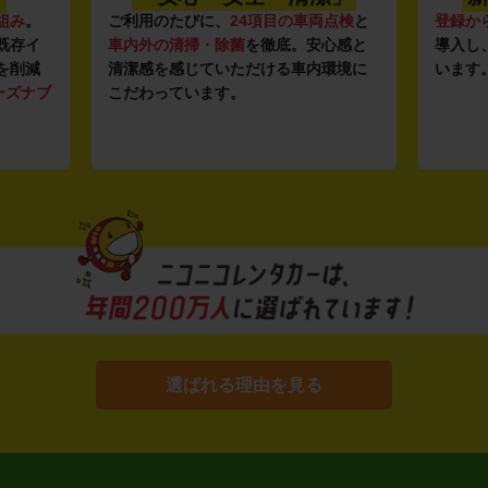
組み
。
ご利用のたびに、
24項目の車両点検
と
登録か
既存イ
車内外の清掃・除菌
を徹底。安心感と
導入し
を削減
清潔感を感じていただける車内環境に
います
ーズナブ
こだわっています。
選ばれる理由を見る