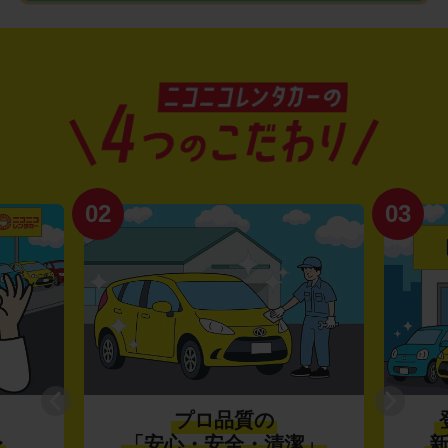
02
03
プロ品質の
〜
「安心・安全・清潔」
新