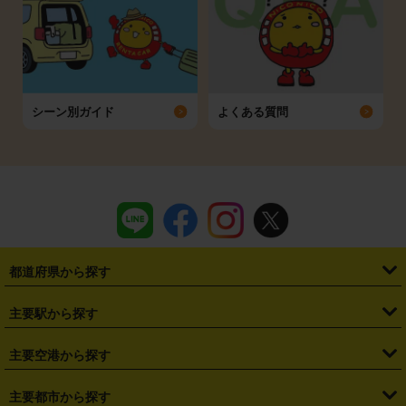
シーン別ガイド
よくある質問
都道府県から探す
・
北海道
・
青森県
・
岩手県
・
宮城県
・
秋田県
・
山形県
主要駅から探す
・
福島県
・
東京都
・
神奈川県
・
埼玉県
・
千葉県
・
茨城県
・
札幌駅
・
仙台駅
・
新宿駅
・
池袋駅
・
渋谷駅
・
東京駅
主要空港から探す
・
栃木県
・
群馬県
・
山梨県
・
愛知県
・
静岡県
・
岐阜県
・
横浜駅
・
川崎駅
・
大宮駅
・
西船橋駅
・
柏駅
・
名古屋駅
・
新千歳空港
・
仙台空港
主要都市から探す
・
長野県
・
新潟県
・
富山県
・
石川県
・
福井県
・
大阪府