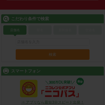
こだわり条件で検索
店舗名
駅名
新幹線名
空港名
検索
スマートフォン
⇒ アプリなら最短3分スピード出発！