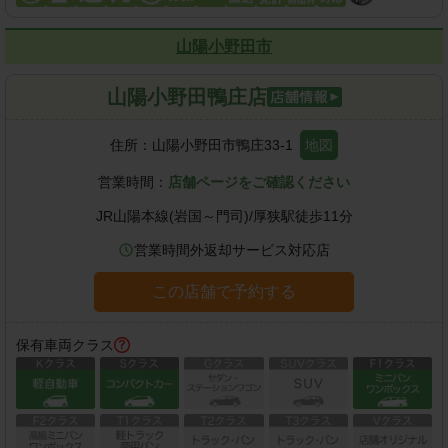
山陽小野田市
山陽小野田鴨庄店
住所：
山陽小野田市鴨庄33-1
地図
営業時間：
店舗ページをご確認ください
JR山陽本線(岩国～門司)
/
厚狭駅
徒歩
11
分
営業時間外返却サービス対応店
この店舗で予約する
保有車両クラス