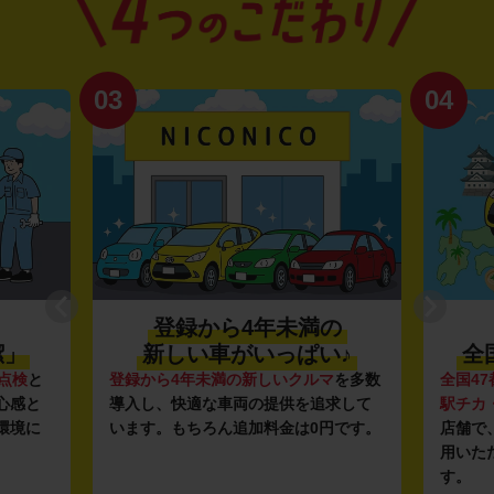
03
04
登録から4年未満の
潔」
新しい車がいっぱい♪
全
点検
と
登録から4年未満の新しいクルマ
を多数
全国47
心感と
導入し、快適な車両の提供を追求して
駅チカ
環境に
います。もちろん追加料金は0円です。
店舗で
用いた
す。