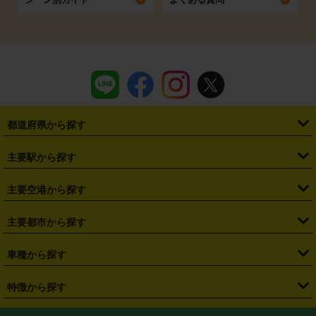
都道府県から探す
・
北海道
・
青森県
・
岩手県
・
宮城県
・
秋田県
・
山形県
主要駅から探す
・
福島県
・
東京都
・
神奈川県
・
埼玉県
・
千葉県
・
茨城県
・
札幌駅
・
仙台駅
・
新宿駅
・
池袋駅
・
渋谷駅
・
東京駅
主要空港から探す
・
栃木県
・
群馬県
・
山梨県
・
愛知県
・
静岡県
・
岐阜県
・
横浜駅
・
川崎駅
・
大宮駅
・
西船橋駅
・
柏駅
・
名古屋駅
・
新千歳空港
・
仙台空港
主要都市から探す
・
長野県
・
新潟県
・
富山県
・
石川県
・
福井県
・
大阪府
・
大阪駅
・
難波駅
・
三宮駅
・
京都駅
・
広島駅
・
博多駅
・
成田空港
・
羽田空港
・
兵庫県
・
京都府
・
滋賀県
・
和歌山県
・
奈良県
・
三重県
・
札幌市
・
仙台市
車種から探す
・
熊本駅
・
那覇空港駅
・
中部国際空港セントレア
・
関西国際空港
・
鳥取県
・
島根県
・
岡山県
・
広島県
・
山口県
・
徳島県
・
千葉市
・
さいたま市
・
軽自動車
・
コンパクトカー
・
ステーションワゴン・セダン
特徴から探す
・
大阪国際空港（伊丹空港）
・
神戸空港
・
香川県
・
愛媛県
・
高知県
・
福岡県
・
佐賀県
・
長崎県
・
横浜市
・
川崎市
・
ミニバン・ワンボックス
・
高級ミニバン・ワンボックス
・
SUV
・
岡山空港
・
徳島空港
・
ハイブリッド
・
宅配レンタカー
・
ETCカードレンタル