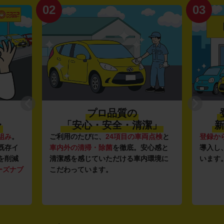
02
03
プロ品質の
〜
「安心・安全・清潔」
新
組み
。
ご利用のたびに、
24項目の車両点検
と
登録か
既存イ
車内外の清掃・除菌
を徹底。安心感と
導入し
を削減
清潔感を感じていただける車内環境に
います
ーズナブ
こだわっています。