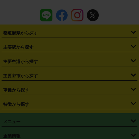
都道府県から探す
・
北海道
・
青森県
・
岩手県
・
宮城県
・
秋田県
・
山形県
主要駅から探す
・
福島県
・
東京都
・
神奈川県
・
埼玉県
・
千葉県
・
茨城県
・
札幌駅
・
仙台駅
・
新宿駅
・
池袋駅
・
渋谷駅
・
東京駅
主要空港から探す
・
栃木県
・
群馬県
・
山梨県
・
愛知県
・
静岡県
・
岐阜県
・
横浜駅
・
川崎駅
・
大宮駅
・
西船橋駅
・
柏駅
・
名古屋駅
・
新千歳空港
・
仙台空港
主要都市から探す
・
長野県
・
新潟県
・
富山県
・
石川県
・
福井県
・
大阪府
・
大阪駅
・
難波駅
・
三宮駅
・
京都駅
・
広島駅
・
博多駅
・
成田空港
・
羽田空港
・
兵庫県
・
京都府
・
滋賀県
・
和歌山県
・
奈良県
・
三重県
・
札幌市
・
仙台市
車種から探す
・
熊本駅
・
那覇空港駅
・
中部国際空港セントレア
・
関西国際空港
・
鳥取県
・
島根県
・
岡山県
・
広島県
・
山口県
・
徳島県
・
千葉市
・
さいたま市
・
軽自動車
・
コンパクトカー
・
ステーションワゴン・セダン
特徴から探す
・
大阪国際空港（伊丹空港）
・
神戸空港
・
香川県
・
愛媛県
・
高知県
・
福岡県
・
佐賀県
・
長崎県
・
横浜市
・
川崎市
・
ミニバン・ワンボックス
・
高級ミニバン・ワンボックス
・
SUV
・
岡山空港
・
徳島空港
・
ハイブリッド
・
宅配レンタカー
・
ETCカードレンタル
・
熊本県
・
大分県
・
宮崎県
・
鹿児島県
・
沖縄県
・
相模原市
・
新潟市
メニュー
・
軽トラック・商用バン
・
福岡空港
・
鹿児島空港
・
長期レンタル
・
深夜時間帯レンタル
・
免責補償プラス
・
静岡市
・
浜松市
・
・
トラック・バン
トップページ
・
はじめての方へ
・
ご利用案内
(タウンエースバン、ライトエースバン等)
企業情報
・
那覇空港
・
パーフェクト補償
・
スタッドレスタイヤ
・
直前予約