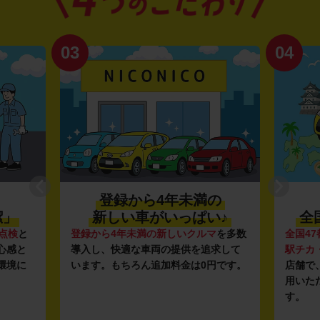
03
04
登録から4年未満の
潔」
新しい車がいっぱい♪
全
点検
と
登録から4年未満の新しいクルマ
を多数
全国47
心感と
導入し、快適な車両の提供を追求して
駅チカ
環境に
います。もちろん追加料金は0円です。
店舗で
用いた
す。