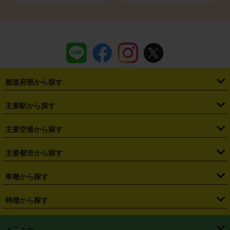
都道府県から探す
・
北海道
・
青森県
・
岩手県
・
宮城県
・
秋田県
・
山形県
主要駅から探す
・
福島県
・
東京都
・
神奈川県
・
埼玉県
・
千葉県
・
茨城県
・
札幌駅
・
仙台駅
・
新宿駅
・
池袋駅
・
渋谷駅
・
東京駅
主要空港から探す
・
栃木県
・
群馬県
・
山梨県
・
愛知県
・
静岡県
・
岐阜県
・
横浜駅
・
川崎駅
・
大宮駅
・
西船橋駅
・
柏駅
・
名古屋駅
・
新千歳空港
・
仙台空港
主要都市から探す
・
長野県
・
新潟県
・
富山県
・
石川県
・
福井県
・
大阪府
・
大阪駅
・
難波駅
・
三宮駅
・
京都駅
・
広島駅
・
博多駅
・
成田空港
・
羽田空港
・
兵庫県
・
京都府
・
滋賀県
・
和歌山県
・
奈良県
・
三重県
・
札幌市
・
仙台市
車種から探す
・
熊本駅
・
那覇空港駅
・
中部国際空港セントレア
・
関西国際空港
・
鳥取県
・
島根県
・
岡山県
・
広島県
・
山口県
・
徳島県
・
千葉市
・
さいたま市
・
軽自動車
・
コンパクトカー
・
ステーションワゴン・セダン
特徴から探す
・
大阪国際空港（伊丹空港）
・
神戸空港
・
香川県
・
愛媛県
・
高知県
・
福岡県
・
佐賀県
・
長崎県
・
横浜市
・
川崎市
・
ミニバン・ワンボックス
・
高級ミニバン・ワンボックス
・
SUV
・
岡山空港
・
徳島空港
・
ハイブリッド
・
宅配レンタカー
・
ETCカードレンタル
・
熊本県
・
大分県
・
宮崎県
・
鹿児島県
・
沖縄県
・
相模原市
・
新潟市
メニュー
・
軽トラック・商用バン