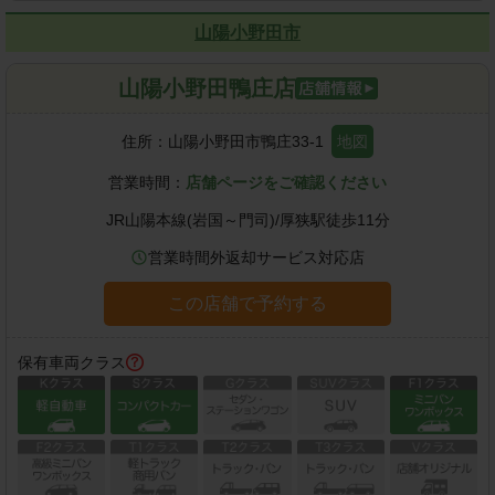
山陽小野田市
山陽小野田鴨庄店
住所：
山陽小野田市鴨庄33-1
地図
営業時間：
店舗ページをご確認ください
JR山陽本線(岩国～門司)
/
厚狭駅
徒歩
11
分
営業時間外返却サービス対応店
この店舗で予約する
保有車両クラス