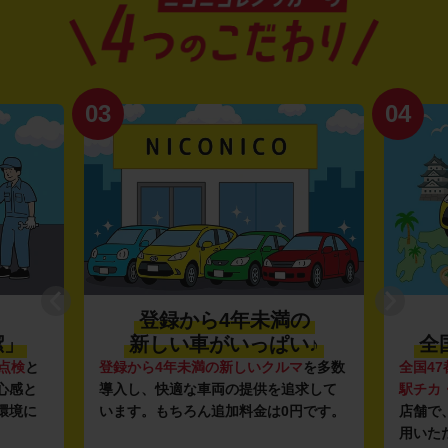
03
04
登録から4年未満の
潔」
新しい車がいっぱい♪
全
点検
と
登録から4年未満の新しいクルマ
を多数
全国47
心感と
導入し、快適な車両の提供を追求して
駅チカ
環境に
います。もちろん追加料金は0円です。
店舗で
用いた