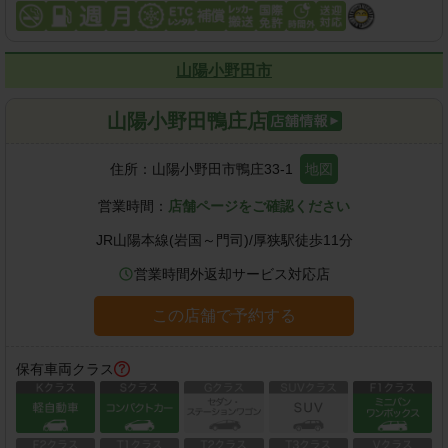
山陽小野田市
山陽小野田鴨庄店
住所：
山陽小野田市鴨庄33-1
地図
営業時間：
店舗ページをご確認ください
JR山陽本線(岩国～門司)
/
厚狭駅
徒歩
11
分
営業時間外返却サービス対応店
この店舗で予約する
保有車両クラス