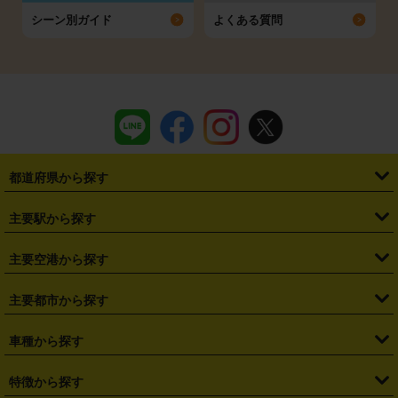
シーン別ガイド
よくある質問
都道府県から探す
・
北海道
・
青森県
・
岩手県
・
宮城県
・
秋田県
・
山形県
主要駅から探す
・
福島県
・
東京都
・
神奈川県
・
埼玉県
・
千葉県
・
茨城県
・
札幌駅
・
仙台駅
・
新宿駅
・
池袋駅
・
渋谷駅
・
東京駅
主要空港から探す
・
栃木県
・
群馬県
・
山梨県
・
愛知県
・
静岡県
・
岐阜県
・
横浜駅
・
川崎駅
・
大宮駅
・
西船橋駅
・
柏駅
・
名古屋駅
・
新千歳空港
・
仙台空港
主要都市から探す
・
長野県
・
新潟県
・
富山県
・
石川県
・
福井県
・
大阪府
・
大阪駅
・
難波駅
・
三宮駅
・
京都駅
・
広島駅
・
博多駅
・
成田空港
・
羽田空港
・
兵庫県
・
京都府
・
滋賀県
・
和歌山県
・
奈良県
・
三重県
・
札幌市
・
仙台市
車種から探す
・
熊本駅
・
那覇空港駅
・
中部国際空港セントレア
・
関西国際空港
・
鳥取県
・
島根県
・
岡山県
・
広島県
・
山口県
・
徳島県
・
千葉市
・
さいたま市
・
軽自動車
・
コンパクトカー
・
ステーションワゴン・セダン
特徴から探す
・
大阪国際空港（伊丹空港）
・
神戸空港
・
香川県
・
愛媛県
・
高知県
・
福岡県
・
佐賀県
・
長崎県
・
横浜市
・
川崎市