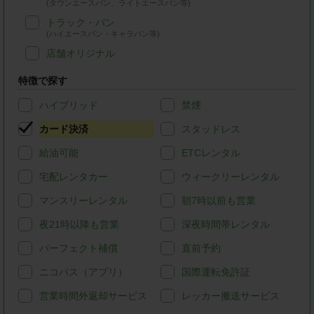
(タウンエースバン、ライトエースバン等)
トラック・バン
(ハイエースバン・キャラバン等)
店舗オリジナル
特徴で探す
ハイブリッド
禁煙
カード決済
スタッドレス
給油可能
ETCレンタル
宅配レンタカー
ウィークリーレンタル
マンスリーレンタル
朝7時以前も営業
夜21時以降も営業
深夜時間帯レンタル
パーフェクト補償
直前予約
ニコパス（アプリ）
国際運転免許証
営業時間外返却サービス
レッカー搬送サービス