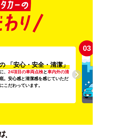
03
の
「安心・安全・清潔」
に、
24項目の車両点検
と
車内外の清
底。安心感と清潔感を感じていただ
にこだわっています。