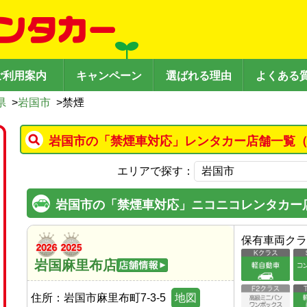
ご利用案内
キャンペーン
選ばれる理由
よくある
県
>
岩国市
>
禁煙
岩国市の「禁煙車対応」レンタカー店舗一覧（
エリアで探す：
岩国市の「禁煙車対応」ニコニコレンタカー
保有車両クラ
岩国麻里布店
住所：
岩国市麻里布町7-3-5
地図