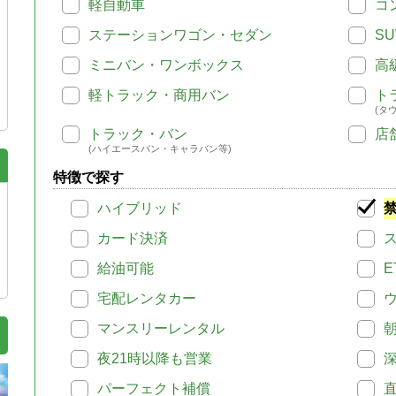
軽自動車
コ
ステーションワゴン・セダン
SU
ミニバン・ワンボックス
高
軽トラック・商用バン
ト
(タ
トラック・バン
店
(ハイエースバン・キャラバン等)
特徴で探す
ハイブリッド
カード決済
給油可能
E
宅配レンタカー
マンスリーレンタル
夜21時以降も営業
パーフェクト補償