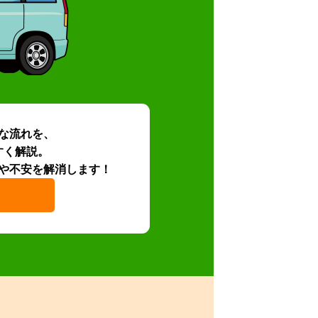
な流れを、
すく解説。
や不安を解消します！