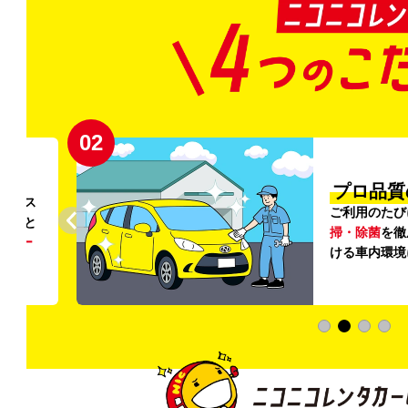
02
円〜
プロ品質
リンス
ご利用のたび
ること
掃・除菌
を徹
う
リー
ける車内環境