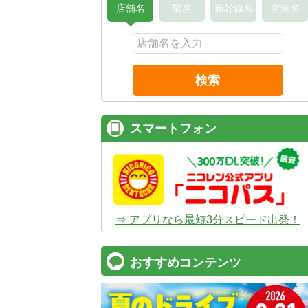
店舗名
駅名
新幹線名
空港名
検索
スマートフォン
⇒ アプリなら最短3分スピード出発！
おすすめコンテンツ