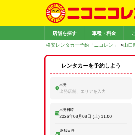
店舗を探す
車種・料金
格安レンタカー予約「ニコレン」
>
山口
レンタカーを予約しよう
出発
出発店舗、エリアを入力
出発日時
2026年08月08日 (土)
11:00
返却日時