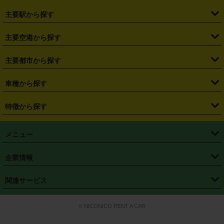
・
北海道
・
青森県
・
岩手県
・
宮城県
・
秋田県
・
山形県
主要駅から探す
・
福島県
・
東京都
・
神奈川県
・
埼玉県
・
千葉県
・
茨城県
・
札幌駅
・
仙台駅
・
新宿駅
・
池袋駅
・
渋谷駅
・
東京駅
主要空港から探す
・
栃木県
・
群馬県
・
山梨県
・
愛知県
・
静岡県
・
岐阜県
・
横浜駅
・
川崎駅
・
大宮駅
・
西船橋駅
・
柏駅
・
名古屋駅
・
新千歳空港
・
仙台空港
主要都市から探す
・
長野県
・
新潟県
・
富山県
・
石川県
・
福井県
・
大阪府
・
大阪駅
・
難波駅
・
三宮駅
・
京都駅
・
広島駅
・
博多駅
・
成田空港
・
羽田空港
・
兵庫県
・
京都府
・
滋賀県
・
和歌山県
・
奈良県
・
三重県
・
札幌市
・
仙台市
車種から探す
・
熊本駅
・
那覇空港駅
・
中部国際空港セントレア
・
関西国際空港
・
鳥取県
・
島根県
・
岡山県
・
広島県
・
山口県
・
徳島県
・
千葉市
・
さいたま市
・
軽自動車
・
コンパクトカー
・
ステーションワゴン・セダン
特徴から探す
・
大阪国際空港（伊丹空港）
・
神戸空港
・
香川県
・
愛媛県
・
高知県
・
福岡県
・
佐賀県
・
長崎県
・
横浜市
・
川崎市
・
ミニバン・ワンボックス
・
高級ミニバン・ワンボックス
・
SUV
・
岡山空港
・
徳島空港
・
ハイブリッド
・
宅配レンタカー
・
ETCカードレンタル
・
熊本県
・
大分県
・
宮崎県
・
鹿児島県
・
沖縄県
・
相模原市
・
新潟市
メニュー
・
軽トラック・商用バン
・
福岡空港
・
鹿児島空港
・
長期レンタル
・
深夜時間帯レンタル
・
免責補償プラス
・
静岡市
・
浜松市
・
・
トラック・バン
トップページ
・
はじめての方へ
・
ご利用案内
(タウンエースバン、ライトエースバン等)
企業情報
・
那覇空港
・
パーフェクト補償
・
スタッドレスタイヤ
・
直前予約
・
名古屋市
・
京都市
・
・
トラック・バン
ベストレート保証
・
予約から返却まで
・
・
店舗オリジナル
利用シーン別ガイ
(ハイエースバン・キャラバン等)
・
・
ニコパス(アプリ)
会社概要
・
ニュース
・
国際運転免許証
・
フランチャイズ募集
・
営業時間外返却サービス
・
個人情報保護
関連サービス
・
大阪市
・
堺市
ド
・
・
レッカー搬送サービス
カスタマーハラスメントに対する基本方針
・
神戸市
・
岡山市
・
・
車種・料金
カーリースなら「定額ニコノリパック」
・
店舗を探す
・
キャンペーン
© NICONICO RENT A CAR
・
特定商取引法に基づく表記
・
旅行業約款
・
広島市
・
北九州市
・
・
会員特典
超短期カーリースの「ニコリース」
・
選ばれる理由
・
安心・安全への取