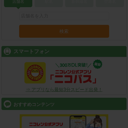
店舗名
駅名
新幹線名
空港名
検索
スマートフォン
⇒ アプリなら最短3分スピード出発！
おすすめコンテンツ