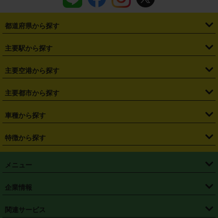
都道府県から探す
・
北海道
・
青森県
・
岩手県
・
宮城県
・
秋田県
・
山形県
主要駅から探す
・
福島県
・
東京都
・
神奈川県
・
埼玉県
・
千葉県
・
茨城県
・
札幌駅
・
仙台駅
・
新宿駅
・
池袋駅
・
渋谷駅
・
東京駅
主要空港から探す
・
栃木県
・
群馬県
・
山梨県
・
愛知県
・
静岡県
・
岐阜県
・
横浜駅
・
川崎駅
・
大宮駅
・
西船橋駅
・
柏駅
・
名古屋駅
・
新千歳空港
・
仙台空港
主要都市から探す
・
長野県
・
新潟県
・
富山県
・
石川県
・
福井県
・
大阪府
・
大阪駅
・
難波駅
・
三宮駅
・
京都駅
・
広島駅
・
博多駅
・
成田空港
・
羽田空港
・
兵庫県
・
京都府
・
滋賀県
・
和歌山県
・
奈良県
・
三重県
・
札幌市
・
仙台市
車種から探す
・
熊本駅
・
那覇空港駅
・
中部国際空港セントレア
・
関西国際空港
・
鳥取県
・
島根県
・
岡山県
・
広島県
・
山口県
・
徳島県
・
千葉市
・
さいたま市
・
軽自動車
・
コンパクトカー
・
ステーションワゴン・セダン
特徴から探す
・
大阪国際空港（伊丹空港）
・
神戸空港
・
香川県
・
愛媛県
・
高知県
・
福岡県
・
佐賀県
・
長崎県
・
横浜市
・
川崎市
・
ミニバン・ワンボックス
・
高級ミニバン・ワンボックス
・
SUV
・
岡山空港
・
徳島空港
・
ハイブリッド
・
宅配レンタカー
・
ETCカードレンタル
・
熊本県
・
大分県
・
宮崎県
・
鹿児島県
・
沖縄県
・
相模原市
・
新潟市
メニュー
・
軽トラック・商用バン
・
福岡空港
・
鹿児島空港
・
長期レンタル
・
深夜時間帯レンタル
・
免責補償プラス
・
静岡市
・
浜松市
・
・
トラック・バン
トップページ
・
はじめての方へ
・
ご利用案内
(タウンエースバン、ライトエースバン等)
企業情報
・
那覇空港
・
パーフェクト補償
・
スタッドレスタイヤ
・
直前予約
・
名古屋市
・
京都市
・
・
トラック・バン
ベストレート保証
・
予約から返却まで
・
・
店舗オリジナル
利用シーン別ガイ
(ハイエースバン・キャラバン等)
・
・
ニコパス(アプリ)
会社概要
・
ニュース
・
国際運転免許証
・
フランチャイズ募集
・
営業時間外返却サービス
・
個人情報保護
関連サービス
・
大阪市
・
堺市
ド