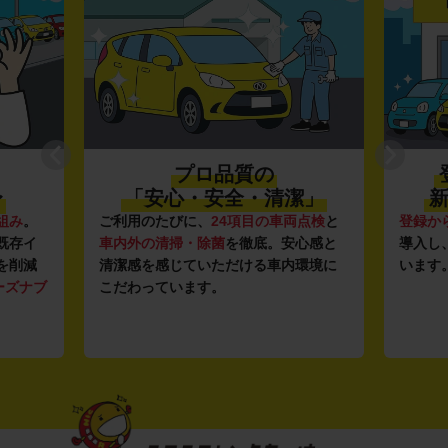
プロ品質の
〜
「安心・安全・清潔」
新
組み
。
ご利用のたびに、
24項目の車両点検
と
登録か
既存イ
車内外の清掃・除菌
を徹底。安心感と
導入し
を削減
清潔感を感じていただける車内環境に
います
ーズナブ
こだわっています。