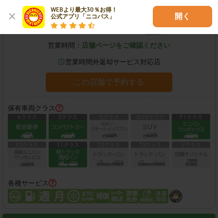
南岩国駅店
WEBより最大30％お得！

開く
公式アプリ「ニコパス」
住所：
岩国市南岩国町1-2-6
地図
営業時間：
店舗ページをご確認ください
営業時間外返却サービス対応店
この店舗で予約する
保有車両クラス
各種サービス